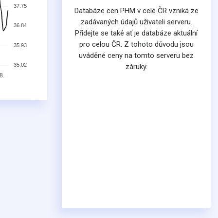
37.75
Databáze cen PHM v celé ČR vzniká ze
zadávaných údajů uživateli serveru.
36.84
Přidejte se také ať je databáze aktuální
pro celou ČR. Z tohoto důvodu jsou
35.93
uváděné ceny na tomto serveru bez
35.02
záruky.
8.