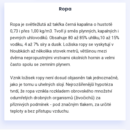
Ropa
Ropa je světležlutá až takřka černá kapalina o hustotě
0,73 i přes 1,00 kg/m3. Tvoří ji směs plynných, kapalných i
pevných uhlovodíků. Obsahuje 80 až 85% uhlíku,10 až 15%
vodíku, 4 až 7% síry a dusík. Ložiska ropy se vyskytují v
hloubkách až několika stovek metrů, většinou mezi
dvěma nepropustnými vrstvami okolních hornin a velmi
často spolu se zemním plynem.
Vznik ložisek ropy není dosud objasněn tak jednoznačně,
jako je tomu u uhelných slojí. Nejrozšířenější hypotéza
tvrdí, že ropa vznikla rozkladem obrovského množství
odumřelých drobných organismů (živočichů) za
příznivých podmínek - pod značným tlakem, za určité
teploty a bez přístupu vzduchu.