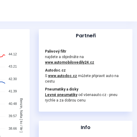
Partneři
Palivový filtr
44.12
najdete a objednáte na
www.automobilovedily24.cz
43.21
Autodoc.cz
S
www.autodoc.cz
můžete připravit auto na
42.30
cestu
Pneumatiky a disky
41.39
Levné pneumatiky
od všenaauto.cz - pneu
Benzin, Nafta [ kc / litr ]
rychle a za dobrou cenu
40.48
39.57
Info
38.66