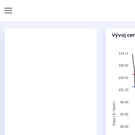
Vývoj ce
114.11
109.82
105.52
101.23
96.94
Ropa [ $ / barel ]
92.65
88.35