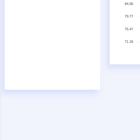
84.06
79.77
75.47
71.18