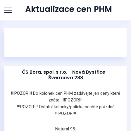
Aktualizace cen PHM
ČS Bora, spol. s r.o. - Nová Bystřice -
Švermova 288
!!!POZOR!!! Do kolonek cen PHM zadávejte jen ceny které
znáte. !!!POZOR!!!
!!!POZOR!!! Ostatní kolonky/políčka nechte prázdné
!!!POZOR!!!
Natural 95: