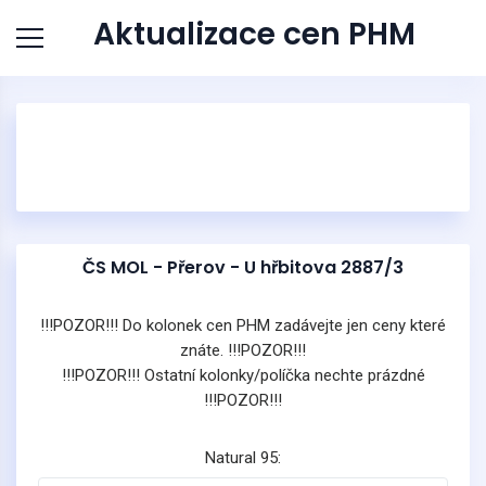
Aktualizace cen PHM
ČS MOL - Přerov - U hřbitova 2887/3
!!!POZOR!!! Do kolonek cen PHM zadávejte jen ceny které
znáte. !!!POZOR!!!
!!!POZOR!!! Ostatní kolonky/políčka nechte prázdné
!!!POZOR!!!
Natural 95: