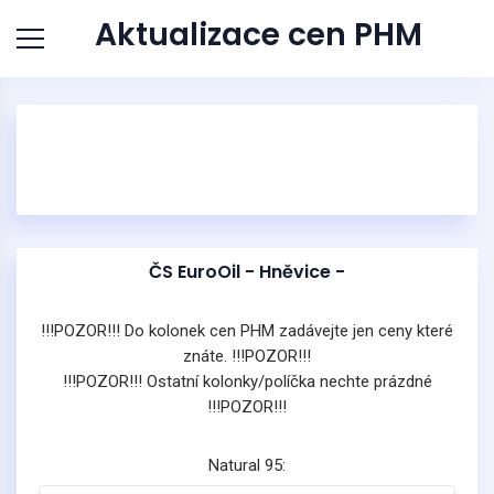
Aktualizace cen PHM
ČS EuroOil - Hněvice -
!!!POZOR!!! Do kolonek cen PHM zadávejte jen ceny které
znáte. !!!POZOR!!!
!!!POZOR!!! Ostatní kolonky/políčka nechte prázdné
!!!POZOR!!!
Natural 95: