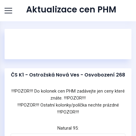
Aktualizace cen PHM
ČS K1 - Ostrožská Nová Ves - Osvobození 268
!!!POZOR!!! Do kolonek cen PHM zadávejte jen ceny které
znáte. !!!POZOR!!!
!!!POZOR!!! Ostatní kolonky/políčka nechte prázdné
!!!POZOR!!!
Natural 95: