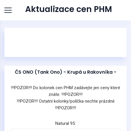
Aktualizace cen PHM
ČS ONO (Tank Ono) - Krupá u Rakovníka -
!!!POZOR!!! Do kolonek cen PHM zadávejte jen ceny které
znáte. !!!POZOR!!!
!!!POZOR!!! Ostatní kolonky/políčka nechte prázdné
!!!POZOR!!!
Natural 95: