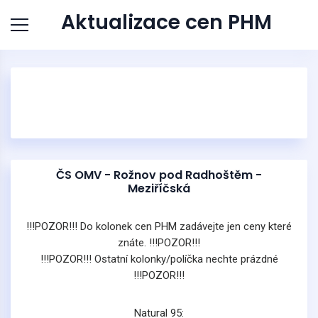
Aktualizace cen PHM
ČS OMV - Rožnov pod Radhoštěm -
Meziříčská
!!!POZOR!!! Do kolonek cen PHM zadávejte jen ceny které
znáte. !!!POZOR!!!
!!!POZOR!!! Ostatní kolonky/políčka nechte prázdné
!!!POZOR!!!
Natural 95: