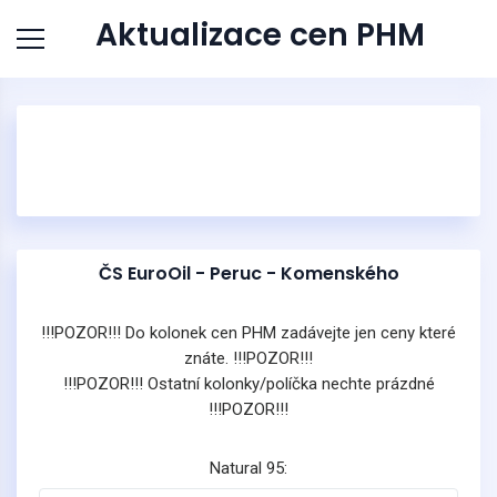
Aktualizace cen PHM
ČS EuroOil - Peruc - Komenského
!!!POZOR!!! Do kolonek cen PHM zadávejte jen ceny které
znáte. !!!POZOR!!!
!!!POZOR!!! Ostatní kolonky/políčka nechte prázdné
!!!POZOR!!!
Natural 95: