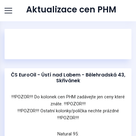
Aktualizace cen PHM
ČS EuroOil - Ústí nad Labem - Bělehradská 43,
Skřivánek
!!!POZOR!!! Do kolonek cen PHM zadávejte jen ceny které
znáte. !!!POZOR!!!
!!!POZOR!!! Ostatní kolonky/políčka nechte prázdné
!!!POZOR!!!
Natural 95: