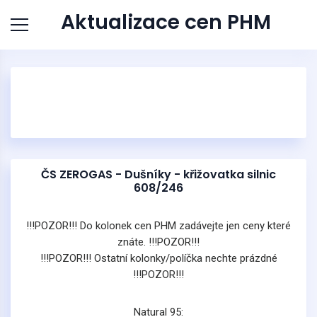
Aktualizace cen PHM
ČS ZEROGAS - Dušníky - křižovatka silnic
608/246
!!!POZOR!!! Do kolonek cen PHM zadávejte jen ceny které
znáte. !!!POZOR!!!
!!!POZOR!!! Ostatní kolonky/políčka nechte prázdné
!!!POZOR!!!
Natural 95: