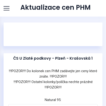
Aktualizace cen PHM
ČS U Zlaté podkovy - Plzeň - Krašovská 1
!!!POZOR!!! Do kolonek cen PHM zadávejte jen ceny které
znáte. !!!POZOR!!!
!!!POZOR!!! Ostatní kolonky/políčka nechte prázdné
!!!POZOR!!!
Natural 95: