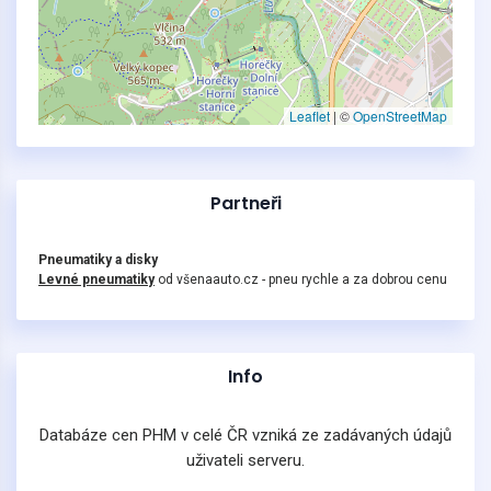
Leaflet
|
©
OpenStreetMap
Partneři
Pneumatiky a disky
Levné pneumatiky
od všenaauto.cz - pneu rychle a za dobrou cenu
Info
Databáze cen PHM v celé ČR vzniká ze zadávaných údajů
uživateli serveru.