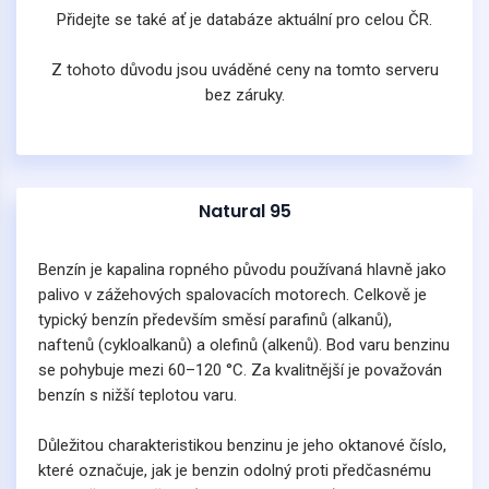
Přidejte se také ať je databáze aktuální pro celou ČR.
Z tohoto důvodu jsou uváděné ceny na tomto serveru
bez záruky.
Natural 95
Benzín je kapalina ropného původu používaná hlavně jako
palivo v zážehových spalovacích motorech. Celkově je
typický benzín především směsí parafinů (alkanů),
naftenů (cykloalkanů) a olefinů (alkenů). Bod varu benzinu
se pohybuje mezi 60–120 °C. Za kvalitnější je považován
benzín s nižší teplotou varu.
Důležitou charakteristikou benzinu je jeho oktanové číslo,
které označuje, jak je benzin odolný proti předčasnému