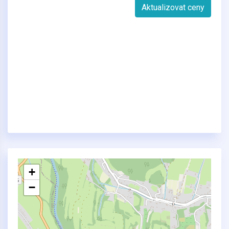
Aktualizovat ceny
+
−