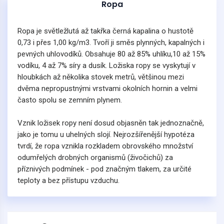
Ropa
Ropa je světležlutá až takřka černá kapalina o hustotě
0,73 i přes 1,00 kg/m3. Tvoří ji směs plynných, kapalných i
pevných uhlovodíků. Obsahuje 80 až 85% uhlíku,10 až 15%
vodíku, 4 až 7% síry a dusík. Ložiska ropy se vyskytují v
hloubkách až několika stovek metrů, většinou mezi
dvěma nepropustnými vrstvami okolních hornin a velmi
často spolu se zemním plynem.
Vznik ložisek ropy není dosud objasněn tak jednoznačně,
jako je tomu u uhelných slojí. Nejrozšířenější hypotéza
tvrdí, že ropa vznikla rozkladem obrovského množství
odumřelých drobných organismů (živočichů) za
příznivých podmínek - pod značným tlakem, za určité
teploty a bez přístupu vzduchu.