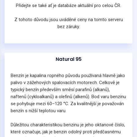
Přidejte se také ať je databáze aktuální pro celou ČR.
Z tohoto důvodu jsou uváděné ceny na tomto serveru
bez záruky.
Natural 95
Benzín je kapalina ropného původu používaná hlavně jako
palivo v zážehových spalovacích motorech. Celkově je
typický benzín především směsí parafinů (alkanů),
naftenů (cykloalkanů) a olefinů (alkenů). Bod varu benzinu
se pohybuje mezi 60–120 °C. Za kvalitnější je považován
benzín s nižší teplotou varu.
Důležitou charakteristikou benzinu je jeho oktanové číslo,
které označuje, jak je benzin odolný proti předčasnému