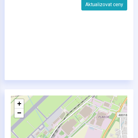
Aktualizovat ceny
+
−