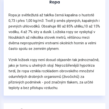
Ropa
Ropa je světležlutá až takřka černá kapalina o hustotě
0,73 i přes 1,00 kg/m3. Tvoří ji směs plynných, kapalných i
pevných uhlovodíků. Obsahuje 80 až 85% uhlíku,10 až 15%
vodíku, 4 až 7% síry a dusík. Ložiska ropy se vyskytují v
hloubkách až několika stovek metrů, většinou mezi
dvěma nepropustnými vrstvami okolních hornin a velmi
často spolu se zemním plynem.
Vznik ložisek ropy není dosud objasněn tak jednoznačně,
jako je tomu u uhelných slojí. Nejrozšířenější hypotéza
tvrdí, že ropa vznikla rozkladem obrovského množství
odumřelých drobných organismů (živočichů) za
příznivých podmínek - pod značným tlakem, za určité
teploty a bez přístupu vzduchu.