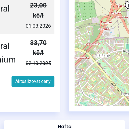
23,00
ral
kč/l
01.03.2026
33,70
ral
kč/l
mium
02.10.2025
Aktualizovat ceny
2
Nafta