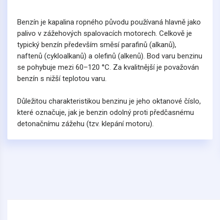
Benzín je kapalina ropného původu používaná hlavně jako
palivo v zážehových spalovacích motorech. Celkově je
typický benzín především směsí parafinů (alkanů),
naftenů (cykloalkanů) a olefinů (alkenů). Bod varu benzinu
se pohybuje mezi 60–120 °C. Za kvalitnější je považován
benzín s nižší teplotou varu.
Důležitou charakteristikou benzinu je jeho oktanové číslo,
které označuje, jak je benzin odolný proti předčasnému
detonačnímu zážehu (tzv. klepání motoru).