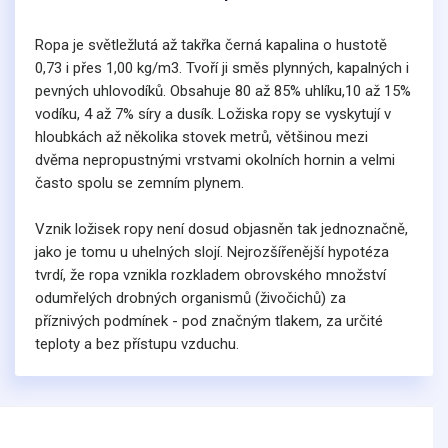
Ropa je světležlutá až takřka černá kapalina o hustotě
0,73 i přes 1,00 kg/m3. Tvoří ji směs plynných, kapalných i
pevných uhlovodíků. Obsahuje 80 až 85% uhlíku,10 až 15%
vodíku, 4 až 7% síry a dusík. Ložiska ropy se vyskytují v
hloubkách až několika stovek metrů, většinou mezi
dvěma nepropustnými vrstvami okolních hornin a velmi
často spolu se zemním plynem.
4
2
Vznik ložisek ropy není dosud objasněn tak jednoznačně,
jako je tomu u uhelných slojí. Nejrozšířenější hypotéza
tvrdí, že ropa vznikla rozkladem obrovského množství
odumřelých drobných organismů (živočichů) za
příznivých podmínek - pod značným tlakem, za určité
teploty a bez přístupu vzduchu.