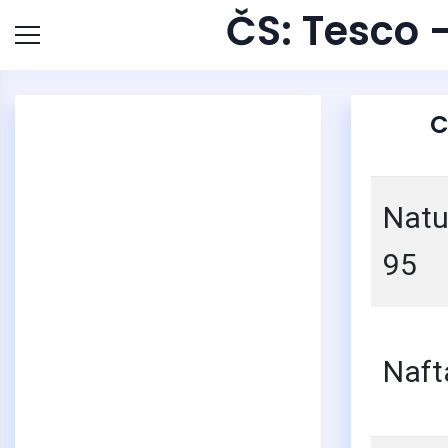
ČS: Tesco 
C
Natu
95
Naft