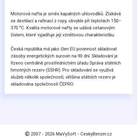
Motorová nafta je směs kapalných uhlovodíků. Získává
se destilací a rafinací z ropy, obvykle při teplotách 150–
370 °C. Kvalita motorové nafty se udává cetanovým
číslem, které vyjadřuje její vznětovou charakteristiku.
Česká republika má jako člen EU povinnost skladovat
2
zásoby energetických surovin na 90 dní. Skladování je
řízeno centrálně prostřednictvím úřadu Správa státních
hmotných rezerv (SSHR). Pro skladování se využívá
služeb několik společností, většina státních rezerv je
skladována společností ČEPRO.
2
2007 -
2026
MaVySoft - CeskyBenzin.cz