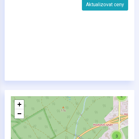
Aktualizovat ceny
2
+
−
3