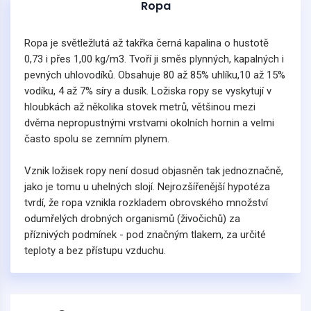
Ropa
Ropa je světležlutá až takřka černá kapalina o hustotě
0,73 i přes 1,00 kg/m3. Tvoří ji směs plynných, kapalných i
pevných uhlovodíků. Obsahuje 80 až 85% uhlíku,10 až 15%
vodíku, 4 až 7% síry a dusík. Ložiska ropy se vyskytují v
hloubkách až několika stovek metrů, většinou mezi
dvěma nepropustnými vrstvami okolních hornin a velmi
často spolu se zemním plynem.
Vznik ložisek ropy není dosud objasněn tak jednoznačně,
jako je tomu u uhelných slojí. Nejrozšířenější hypotéza
tvrdí, že ropa vznikla rozkladem obrovského množství
odumřelých drobných organismů (živočichů) za
příznivých podmínek - pod značným tlakem, za určité
teploty a bez přístupu vzduchu.