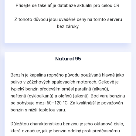
Přidejte se také ať je databáze aktuální pro celou ČR.
Z tohoto důvodu jsou uváděné ceny na tomto serveru
bez záruky.
Natural 95
Benzín je kapalina ropného původu používaná hlavně jako
palivo v zážehových spalovacích motorech. Celkově je
typický benzín především směsí parafinů (alkanů),
naftenů (cykloalkanů) a olefinů (alkenů). Bod varu benzinu
se pohybuje mezi 60–120 °C. Za kvalitnější je považován
benzín s nižší teplotou varu.
Důležitou charakteristikou benzinu je jeho oktanové číslo,
které označuje, jak je benzin odolný proti předčasnému