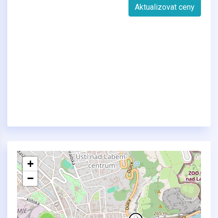
Aktualizovat ceny
+
−