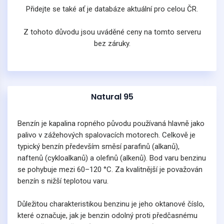
Přidejte se také ať je databáze aktuální pro celou ČR.
Z tohoto důvodu jsou uváděné ceny na tomto serveru
bez záruky.
Natural 95
Benzín je kapalina ropného původu používaná hlavně jako
palivo v zážehových spalovacích motorech. Celkově je
typický benzín především směsí parafinů (alkanů),
naftenů (cykloalkanů) a olefinů (alkenů). Bod varu benzinu
se pohybuje mezi 60–120 °C. Za kvalitnější je považován
benzín s nižší teplotou varu.
Důležitou charakteristikou benzinu je jeho oktanové číslo,
které označuje, jak je benzin odolný proti předčasnému