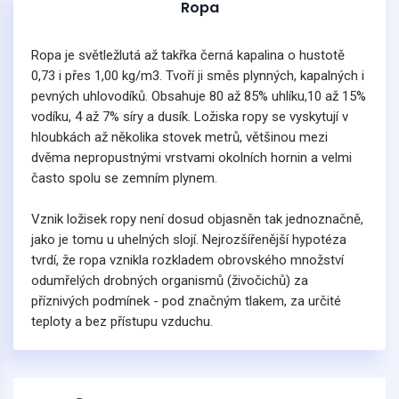
Ropa
Ropa je světležlutá až takřka černá kapalina o hustotě
0,73 i přes 1,00 kg/m3. Tvoří ji směs plynných, kapalných i
pevných uhlovodíků. Obsahuje 80 až 85% uhlíku,10 až 15%
vodíku, 4 až 7% síry a dusík. Ložiska ropy se vyskytují v
hloubkách až několika stovek metrů, většinou mezi
dvěma nepropustnými vrstvami okolních hornin a velmi
často spolu se zemním plynem.
Vznik ložisek ropy není dosud objasněn tak jednoznačně,
jako je tomu u uhelných slojí. Nejrozšířenější hypotéza
tvrdí, že ropa vznikla rozkladem obrovského množství
odumřelých drobných organismů (živočichů) za
příznivých podmínek - pod značným tlakem, za určité
teploty a bez přístupu vzduchu.