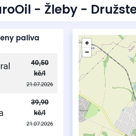
roOil - Žleby - Družst
eny paliva
+
−
40,50
ral
kč/l
21.07.2026
39,90
a
kč/l
21.07.2026