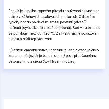
Benzín je kapalina ropného původu používaná hlavně jako
palivo v zážehových spalovacích motorech. Celkově je
typický benzín především směsí parafinů (alkanů),
naftenů (cykloalkanů) a olefinů (alkenů). Bod varu benzinu
se pohybuje mezi 60–120 °C. Za kvalitnější je považován
benzín s nižší teplotou varu.
Důležitou charakteristikou benzinu je jeho oktanové číslo,
které označuje, jak je benzin odolný proti předčasnému
detonačnímu zážehu (tzv. klepání motoru).