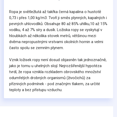
Ropa je světležlutá až takřka černá kapalina o hustotě
0,73 i přes 1,00 kg/m3. Tvoří ji směs plynných, kapalných i
pevných uhlovodíků. Obsahuje 80 až 85% uhlíku,10 až 15%
vodíku, 4 až 7% síry a dusík. Ložiska ropy se vyskytují v
hloubkách až několika stovek metrů, většinou mezi
dvěma nepropustnými vrstvami okolních hornin a velmi
často spolu se zemním plynem.
Vznik ložisek ropy není dosud objasněn tak jednoznačně,
jako je tomu u uhelných slojí. Nejrozšířenější hypotéza
tvrdí, že ropa vznikla rozkladem obrovského množství
odumřelých drobných organismů (živočichů) za
příznivých podmínek - pod značným tlakem, za určité
teploty a bez přístupu vzduchu.