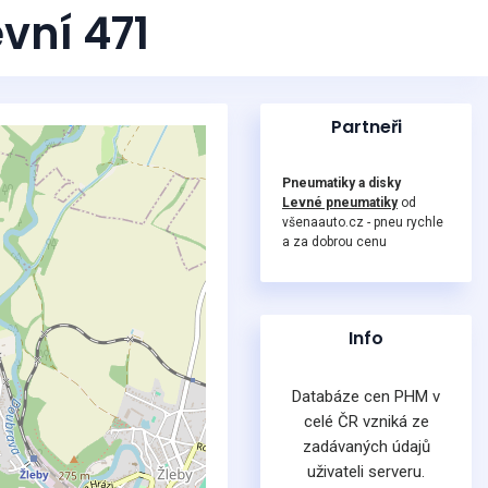
evní 471
Partneři
Pneumatiky a disky
Levné pneumatiky
od
všenaauto.cz - pneu rychle
a za dobrou cenu
Info
Databáze cen PHM v
celé ČR vzniká ze
zadávaných údajů
uživateli serveru.