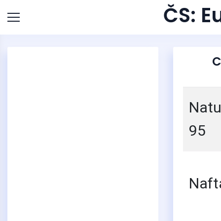
ČS: Eu
C
Natu
95
Naft