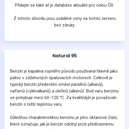
Přidejte se také ať je databáze aktuální pro celou ČR.
Z tohoto důvodu jsou uváděné ceny na tomto serveru
bez záruky.
Natural 95
Benzín je kapalina ropného původu používaná hlavně jako
palivo v zážehových spalovacích motorech. Celkově je
typický benzín především směsí parafinů (alkanů),
naftenů (cykloalkanů) a olefinů (alkenů). Bod varu benzinu
se pohybuje mezi 60–120 °C. Za kvalitnější je považován
benzín s nižší teplotou varu.
Důležitou charakteristikou benzinu je jeho oktanové číslo,
které označuje, jak je benzin odolný proti předčasnému