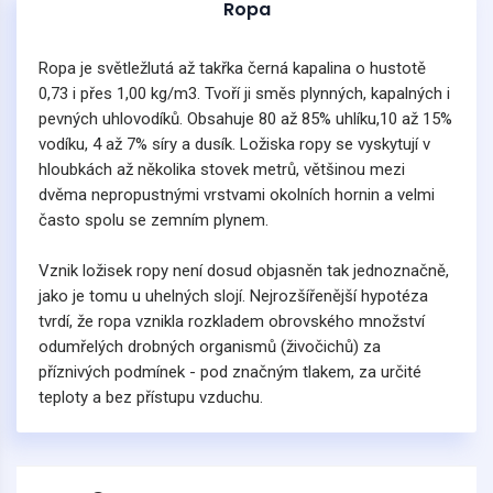
Ropa
Ropa je světležlutá až takřka černá kapalina o hustotě
0,73 i přes 1,00 kg/m3. Tvoří ji směs plynných, kapalných i
pevných uhlovodíků. Obsahuje 80 až 85% uhlíku,10 až 15%
vodíku, 4 až 7% síry a dusík. Ložiska ropy se vyskytují v
hloubkách až několika stovek metrů, většinou mezi
dvěma nepropustnými vrstvami okolních hornin a velmi
často spolu se zemním plynem.
Vznik ložisek ropy není dosud objasněn tak jednoznačně,
jako je tomu u uhelných slojí. Nejrozšířenější hypotéza
tvrdí, že ropa vznikla rozkladem obrovského množství
odumřelých drobných organismů (živočichů) za
příznivých podmínek - pod značným tlakem, za určité
teploty a bez přístupu vzduchu.