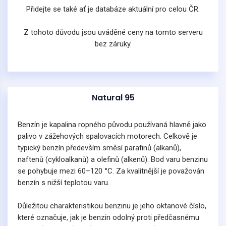
Přidejte se také ať je databáze aktuální pro celou ČR.
Z tohoto důvodu jsou uváděné ceny na tomto serveru
bez záruky.
Natural 95
Benzín je kapalina ropného původu používaná hlavně jako
palivo v zážehových spalovacích motorech. Celkově je
typický benzín především směsí parafinů (alkanů),
naftenů (cykloalkanů) a olefinů (alkenů). Bod varu benzinu
se pohybuje mezi 60–120 °C. Za kvalitnější je považován
benzín s nižší teplotou varu.
Důležitou charakteristikou benzinu je jeho oktanové číslo,
které označuje, jak je benzin odolný proti předčasnému