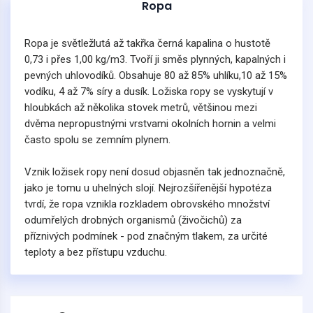
Ropa
Ropa je světležlutá až takřka černá kapalina o hustotě
0,73 i přes 1,00 kg/m3. Tvoří ji směs plynných, kapalných i
pevných uhlovodíků. Obsahuje 80 až 85% uhlíku,10 až 15%
vodíku, 4 až 7% síry a dusík. Ložiska ropy se vyskytují v
hloubkách až několika stovek metrů, většinou mezi
dvěma nepropustnými vrstvami okolních hornin a velmi
často spolu se zemním plynem.
Vznik ložisek ropy není dosud objasněn tak jednoznačně,
jako je tomu u uhelných slojí. Nejrozšířenější hypotéza
tvrdí, že ropa vznikla rozkladem obrovského množství
odumřelých drobných organismů (živočichů) za
příznivých podmínek - pod značným tlakem, za určité
teploty a bez přístupu vzduchu.