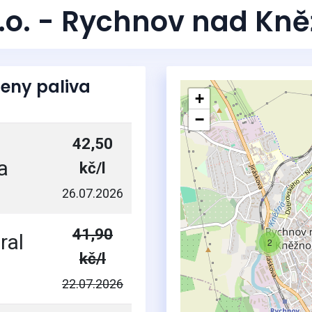
.r.o. - Rychnov nad Kn
eny paliva
+
−
42,50
a
kč/l
26.07.2026
41,90
ral
2
kč/l
22.07.2026