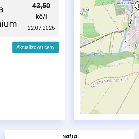
43,50
a
kč/l
mium
22.07.2026
Aktualizovat ceny
Nafta