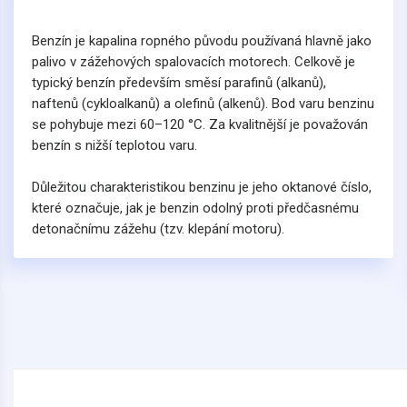
Benzín je kapalina ropného původu používaná hlavně jako
palivo v zážehových spalovacích motorech. Celkově je
typický benzín především směsí parafinů (alkanů),
naftenů (cykloalkanů) a olefinů (alkenů). Bod varu benzinu
se pohybuje mezi 60–120 °C. Za kvalitnější je považován
benzín s nižší teplotou varu.
Důležitou charakteristikou benzinu je jeho oktanové číslo,
které označuje, jak je benzin odolný proti předčasnému
detonačnímu zážehu (tzv. klepání motoru).