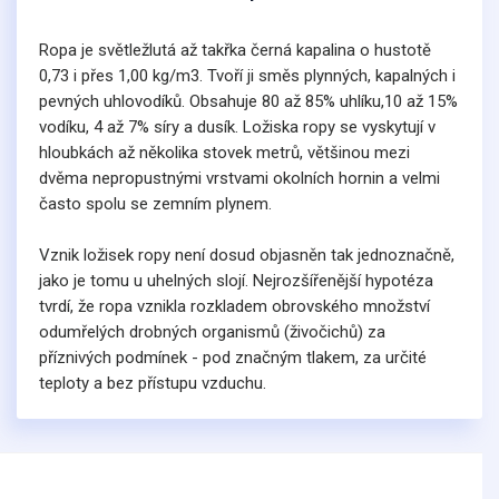
Ropa je světležlutá až takřka černá kapalina o hustotě
0,73 i přes 1,00 kg/m3. Tvoří ji směs plynných, kapalných i
pevných uhlovodíků. Obsahuje 80 až 85% uhlíku,10 až 15%
vodíku, 4 až 7% síry a dusík. Ložiska ropy se vyskytují v
hloubkách až několika stovek metrů, většinou mezi
dvěma nepropustnými vrstvami okolních hornin a velmi
často spolu se zemním plynem.
Vznik ložisek ropy není dosud objasněn tak jednoznačně,
jako je tomu u uhelných slojí. Nejrozšířenější hypotéza
tvrdí, že ropa vznikla rozkladem obrovského množství
odumřelých drobných organismů (živočichů) za
příznivých podmínek - pod značným tlakem, za určité
teploty a bez přístupu vzduchu.