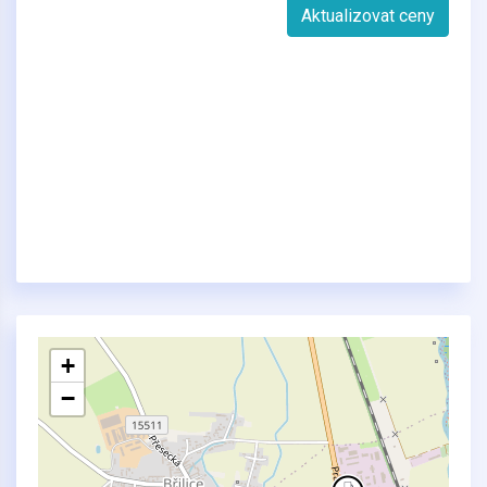
Aktualizovat ceny
+
−