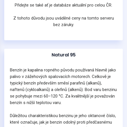
Přidejte se také ať je databáze aktuální pro celou ČR.
Z tohoto důvodu jsou uváděné ceny na tomto serveru
bez záruky.
Natural 95
Benzín je kapalina ropného původu používaná hlavně jako
palivo v zážehových spalovacích motorech. Celkově je
typický benzín především směsí parafinů (alkanů),
naftenů (cykloalkanů) a olefinů (alkenů). Bod varu benzinu
se pohybuje mezi 60–120 °C. Za kvalitnější je považován
benzín s nižší teplotou varu.
Důležitou charakteristikou benzinu je jeho oktanové číslo,
které označuje, jak je benzin odolný proti předčasnému