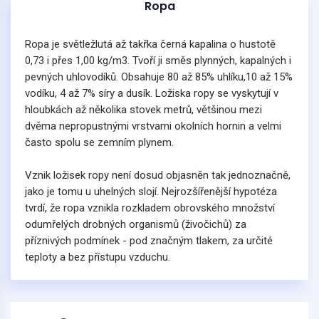
Ropa
Ropa je světležlutá až takřka černá kapalina o hustotě
0,73 i přes 1,00 kg/m3. Tvoří ji směs plynných, kapalných i
pevných uhlovodíků. Obsahuje 80 až 85% uhlíku,10 až 15%
vodíku, 4 až 7% síry a dusík. Ložiska ropy se vyskytují v
hloubkách až několika stovek metrů, většinou mezi
dvěma nepropustnými vrstvami okolních hornin a velmi
často spolu se zemním plynem.
Vznik ložisek ropy není dosud objasněn tak jednoznačně,
jako je tomu u uhelných slojí. Nejrozšířenější hypotéza
tvrdí, že ropa vznikla rozkladem obrovského množství
odumřelých drobných organismů (živočichů) za
příznivých podmínek - pod značným tlakem, za určité
teploty a bez přístupu vzduchu.