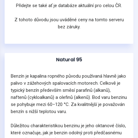
Přidejte se také ať je databáze aktuální pro celou ČR.
Z tohoto důvodu jsou uváděné ceny na tomto serveru
bez záruky.
Natural 95
Benzín je kapalina ropného původu používaná hlavně jako
palivo v zážehových spalovacích motorech. Celkově je
typický benzín především směsí parafinů (alkanů),
naftenů (cykloalkanů) a olefinů (alkenů). Bod varu benzinu
se pohybuje mezi 60–120 °C. Za kvalitnější je považován
benzín s nižší teplotou varu.
Důležitou charakteristikou benzinu je jeho oktanové číslo,
které označuje, jak je benzin odolný proti předčasnému