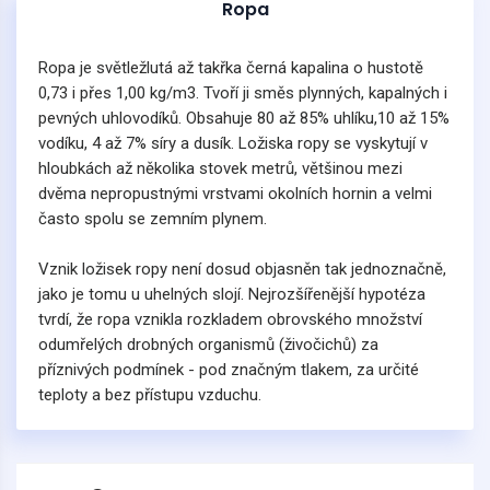
Ropa
Ropa je světležlutá až takřka černá kapalina o hustotě
0,73 i přes 1,00 kg/m3. Tvoří ji směs plynných, kapalných i
pevných uhlovodíků. Obsahuje 80 až 85% uhlíku,10 až 15%
vodíku, 4 až 7% síry a dusík. Ložiska ropy se vyskytují v
hloubkách až několika stovek metrů, většinou mezi
dvěma nepropustnými vrstvami okolních hornin a velmi
často spolu se zemním plynem.
Vznik ložisek ropy není dosud objasněn tak jednoznačně,
jako je tomu u uhelných slojí. Nejrozšířenější hypotéza
tvrdí, že ropa vznikla rozkladem obrovského množství
odumřelých drobných organismů (živočichů) za
příznivých podmínek - pod značným tlakem, za určité
teploty a bez přístupu vzduchu.