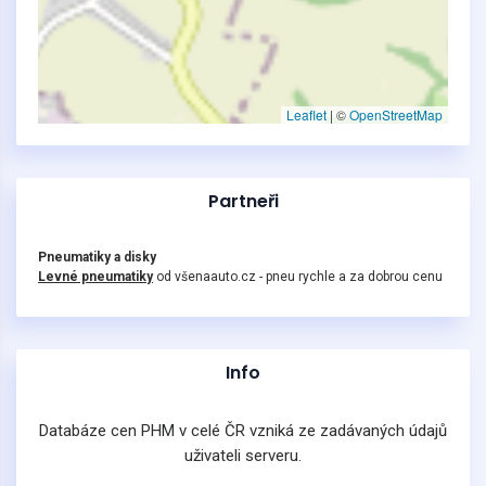
Leaflet
|
©
OpenStreetMap
Partneři
Pneumatiky a disky
Levné pneumatiky
od všenaauto.cz - pneu rychle a za dobrou cenu
Info
Databáze cen PHM v celé ČR vzniká ze zadávaných údajů
uživateli serveru.