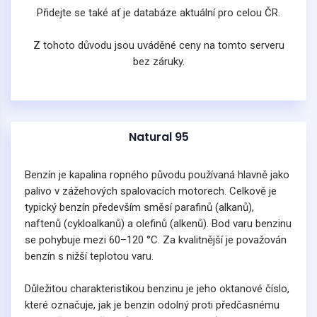
Přidejte se také ať je databáze aktuální pro celou ČR.
Z tohoto důvodu jsou uváděné ceny na tomto serveru
bez záruky.
Natural 95
Benzín je kapalina ropného původu používaná hlavně jako
palivo v zážehových spalovacích motorech. Celkově je
typický benzín především směsí parafinů (alkanů),
naftenů (cykloalkanů) a olefinů (alkenů). Bod varu benzinu
se pohybuje mezi 60–120 °C. Za kvalitnější je považován
benzín s nižší teplotou varu.
Důležitou charakteristikou benzinu je jeho oktanové číslo,
které označuje, jak je benzin odolný proti předčasnému