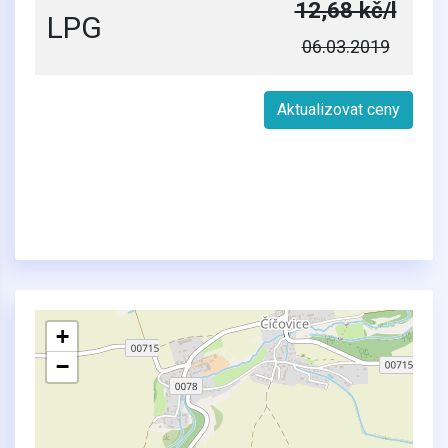
12,68 kč/l
LPG
06.03.2019
Aktualizovat ceny
+
−