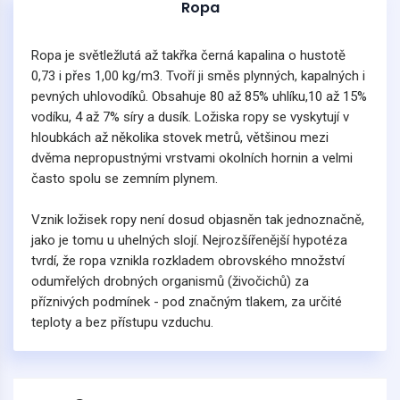
Ropa
Ropa je světležlutá až takřka černá kapalina o hustotě
0,73 i přes 1,00 kg/m3. Tvoří ji směs plynných, kapalných i
pevných uhlovodíků. Obsahuje 80 až 85% uhlíku,10 až 15%
vodíku, 4 až 7% síry a dusík. Ložiska ropy se vyskytují v
hloubkách až několika stovek metrů, většinou mezi
dvěma nepropustnými vrstvami okolních hornin a velmi
často spolu se zemním plynem.
Vznik ložisek ropy není dosud objasněn tak jednoznačně,
jako je tomu u uhelných slojí. Nejrozšířenější hypotéza
tvrdí, že ropa vznikla rozkladem obrovského množství
odumřelých drobných organismů (živočichů) za
příznivých podmínek - pod značným tlakem, za určité
teploty a bez přístupu vzduchu.