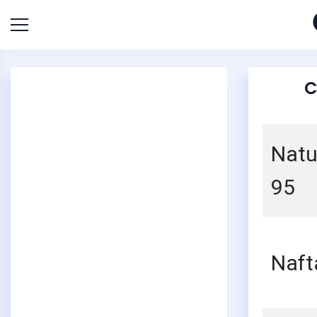
C
Natu
95
Naft