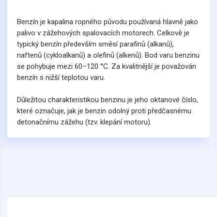
Benzín je kapalina ropného původu používaná hlavně jako
palivo v zážehových spalovacích motorech. Celkově je
typický benzín především směsí parafinů (alkanů),
naftenů (cykloalkanů) a olefinů (alkenů). Bod varu benzinu
se pohybuje mezi 60–120 °C. Za kvalitnější je považován
benzín s nižší teplotou varu.
Důležitou charakteristikou benzinu je jeho oktanové číslo,
které označuje, jak je benzin odolný proti předčasnému
detonačnímu zážehu (tzv. klepání motoru).