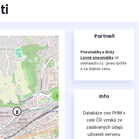
ti
Partneři
Pneumatiky a disky
Levné pneumatiky
od
všenaauto.cz - pneu rychle
a za dobrou cenu
Info
2
Databáze cen PHM v
celé ČR vzniká ze
zadávaných údajů
uživateli serveru.