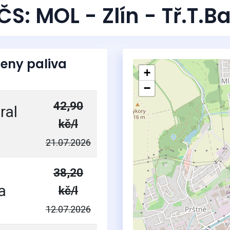
ČS: MOL - Zlín - Tř.T.Ba
eny paliva
+
−
42,90
ral
kč/l
21.07.2026
38,20
a
kč/l
12.07.2026