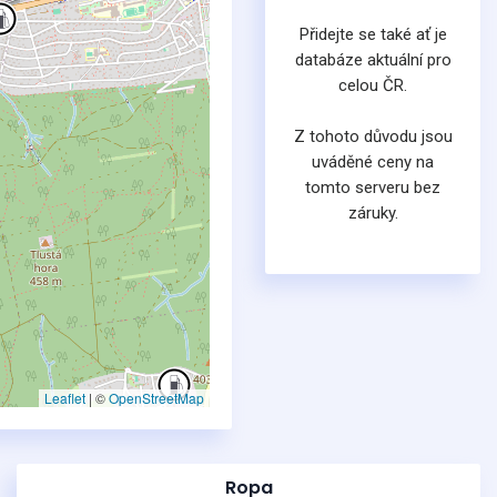
Přidejte se také ať je
databáze aktuální pro
celou ČR.
Z tohoto důvodu jsou
uváděné ceny na
tomto serveru bez
záruky.
Leaflet
|
©
OpenStreetMap
Ropa