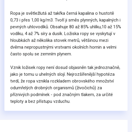
Ropa je světležlutá až takřka černá kapalina o hustotě
0,73 i přes 1,00 kg/m3. Tvoří ji směs plynných, kapalných i
pevných uhlovodíků. Obsahuje 80 až 85% uhlíku,10 až 15%
vodíku, 4 až 7% síry a dusík. Ložiska ropy se vyskytují v
hloubkách až několika stovek metrů, většinou mezi
dvěma nepropustnými vrstvami okolních hornin a velmi
často spolu se zemním plynem.
Vznik ložisek ropy není dosud objasněn tak jednoznačně,
jako je tomu u uhelných slojí. Nejrozšířenější hypotéza
tvrdí, že ropa vznikla rozkladem obrovského množství
odumřelých drobných organismů (živočichů) za
příznivých podmínek - pod značným tlakem, za určité
teploty a bez přístupu vzduchu.