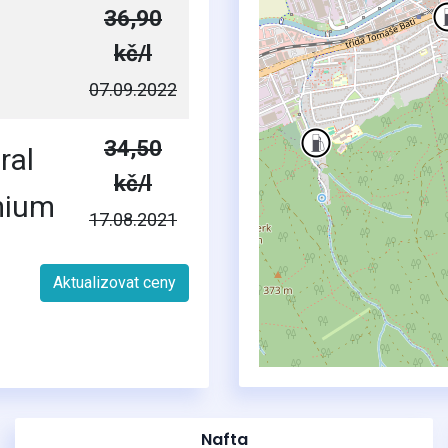
36,90
kč/l
2
07.09.2022
34,50
ral
kč/l
mium
17.08.2021
Aktualizovat ceny
Nafta