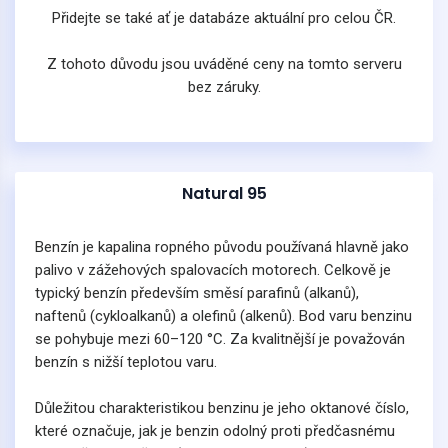
Přidejte se také ať je databáze aktuální pro celou ČR.
Z tohoto důvodu jsou uváděné ceny na tomto serveru
bez záruky.
Natural 95
Benzín je kapalina ropného původu používaná hlavně jako
palivo v zážehových spalovacích motorech. Celkově je
typický benzín především směsí parafinů (alkanů),
naftenů (cykloalkanů) a olefinů (alkenů). Bod varu benzinu
se pohybuje mezi 60–120 °C. Za kvalitnější je považován
benzín s nižší teplotou varu.
Důležitou charakteristikou benzinu je jeho oktanové číslo,
které označuje, jak je benzin odolný proti předčasnému