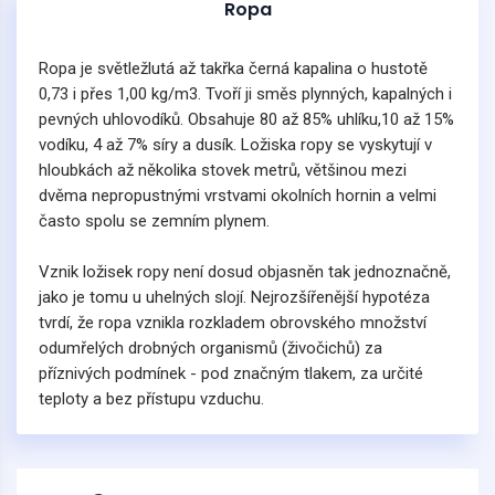
Ropa
Ropa je světležlutá až takřka černá kapalina o hustotě
0,73 i přes 1,00 kg/m3. Tvoří ji směs plynných, kapalných i
pevných uhlovodíků. Obsahuje 80 až 85% uhlíku,10 až 15%
vodíku, 4 až 7% síry a dusík. Ložiska ropy se vyskytují v
hloubkách až několika stovek metrů, většinou mezi
dvěma nepropustnými vrstvami okolních hornin a velmi
často spolu se zemním plynem.
Vznik ložisek ropy není dosud objasněn tak jednoznačně,
jako je tomu u uhelných slojí. Nejrozšířenější hypotéza
tvrdí, že ropa vznikla rozkladem obrovského množství
odumřelých drobných organismů (živočichů) za
příznivých podmínek - pod značným tlakem, za určité
teploty a bez přístupu vzduchu.