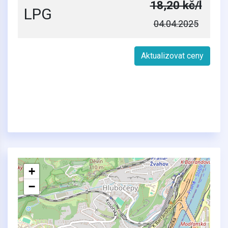
18,20 kč/l
LPG
04.04.2025
Aktualizovat ceny
+
−