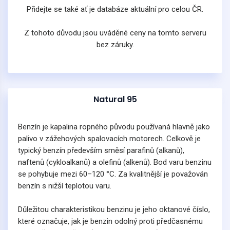
Přidejte se také ať je databáze aktuální pro celou ČR.
Z tohoto důvodu jsou uváděné ceny na tomto serveru
bez záruky.
Natural 95
Benzín je kapalina ropného původu používaná hlavně jako
palivo v zážehových spalovacích motorech. Celkově je
typický benzín především směsí parafinů (alkanů),
naftenů (cykloalkanů) a olefinů (alkenů). Bod varu benzinu
se pohybuje mezi 60–120 °C. Za kvalitnější je považován
benzín s nižší teplotou varu.
Důležitou charakteristikou benzinu je jeho oktanové číslo,
které označuje, jak je benzin odolný proti předčasnému