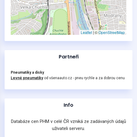
Leaflet
|
©
OpenStreetMap
Partneři
Pneumatiky a disky
Levné pneumatiky
od všenaauto.cz - pneu rychle a za dobrou cenu
Info
Databáze cen PHM v celé ČR vzniká ze zadávaných údajů
uživateli serveru.