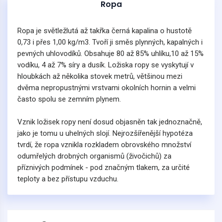
Ropa
Ropa je světležlutá až takřka černá kapalina o hustotě
0,73 i přes 1,00 kg/m3. Tvoří ji směs plynných, kapalných i
pevných uhlovodíků. Obsahuje 80 až 85% uhlíku,10 až 15%
vodíku, 4 až 7% síry a dusík. Ložiska ropy se vyskytují v
hloubkách až několika stovek metrů, většinou mezi
dvěma nepropustnými vrstvami okolních hornin a velmi
často spolu se zemním plynem.
Vznik ložisek ropy není dosud objasněn tak jednoznačně,
jako je tomu u uhelných slojí. Nejrozšířenější hypotéza
tvrdí, že ropa vznikla rozkladem obrovského množství
odumřelých drobných organismů (živočichů) za
příznivých podmínek - pod značným tlakem, za určité
teploty a bez přístupu vzduchu.