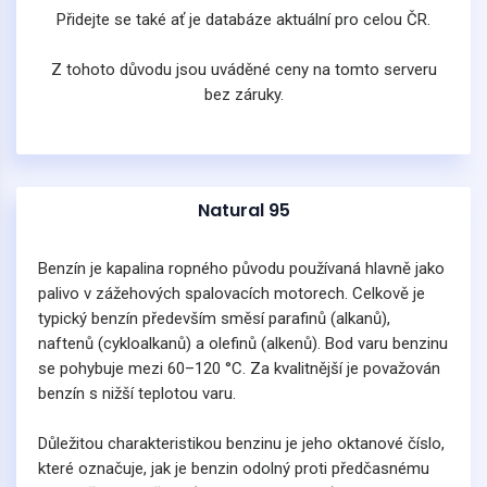
Přidejte se také ať je databáze aktuální pro celou ČR.
Z tohoto důvodu jsou uváděné ceny na tomto serveru
bez záruky.
Natural 95
Benzín je kapalina ropného původu používaná hlavně jako
palivo v zážehových spalovacích motorech. Celkově je
typický benzín především směsí parafinů (alkanů),
naftenů (cykloalkanů) a olefinů (alkenů). Bod varu benzinu
se pohybuje mezi 60–120 °C. Za kvalitnější je považován
benzín s nižší teplotou varu.
Důležitou charakteristikou benzinu je jeho oktanové číslo,
které označuje, jak je benzin odolný proti předčasnému