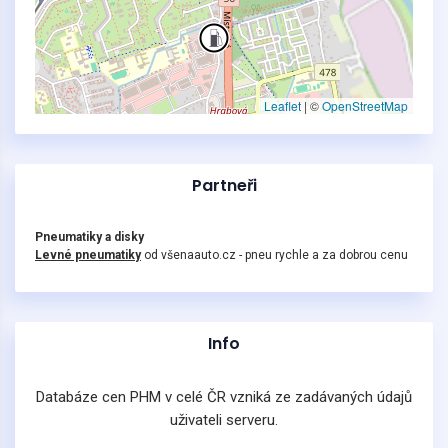
Leaflet
|
©
OpenStreetMap
Partneři
Pneumatiky a disky
Levné pneumatiky
od všenaauto.cz - pneu rychle a za dobrou cenu
Info
Databáze cen PHM v celé ČR vzniká ze zadávaných údajů
uživateli serveru.