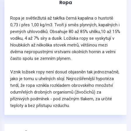
Ropa
Ropa je světležlutá až takřka černá kapalina o hustotě
0,73 i přes 1,00 kg/m3. Tvoří ji směs plynných, kapalných i
pevných uhlovodíků. Obsahuje 80 až 85% uhlíku,10 až 15%
vodíku, 4 až 7% síry a dusík. Ložiska ropy se vyskytují v
hloubkách až několika stovek metrů, většinou mezi
dvěma nepropustnými vrstvami okolních hornin a velmi
často spolu se zemním plynem.
Vznik ložisek ropy není dosud objasněn tak jednoznačně,
jako je tomu u uhelných slojí. Nejrozšířenější hypotéza
tvrdí, že ropa vznikla rozkladem obrovského množství
odumřelých drobných organismů (živočichů) za
příznivých podmínek - pod značným tlakem, za určité
teploty a bez přístupu vzduchu.