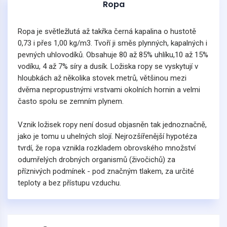
Ropa
Ropa je světležlutá až takřka černá kapalina o hustotě
0,73 i přes 1,00 kg/m3. Tvoří ji směs plynných, kapalných i
pevných uhlovodíků. Obsahuje 80 až 85% uhlíku,10 až 15%
vodíku, 4 až 7% síry a dusík. Ložiska ropy se vyskytují v
hloubkách až několika stovek metrů, většinou mezi
dvěma nepropustnými vrstvami okolních hornin a velmi
často spolu se zemním plynem.
Vznik ložisek ropy není dosud objasněn tak jednoznačně,
jako je tomu u uhelných slojí. Nejrozšířenější hypotéza
tvrdí, že ropa vznikla rozkladem obrovského množství
odumřelých drobných organismů (živočichů) za
příznivých podmínek - pod značným tlakem, za určité
teploty a bez přístupu vzduchu.