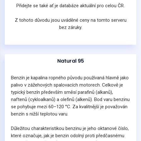
Přidejte se také ať je databáze aktuální pro celou ČR.
Z tohoto důvodu jsou uváděné ceny na tomto serveru
bez záruky.
Natural 95
Benzín je kapalina ropného původu používaná hlavně jako
palivo v zážehových spalovacích motorech. Celkově je
typický benzín především směsí parafinů (alkanů),
naftenů (cykloalkanů) a olefinů (alkenů). Bod varu benzinu
se pohybuje mezi 60–120 °C. Za kvalitnější je považován
benzín s nižší teplotou varu.
Důležitou charakteristikou benzinu je jeho oktanové číslo,
které označuje, jak je benzin odolný proti předčasnému