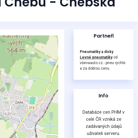
 u Chebu - Chebská
Partneři
Pneumatiky a disky
Levné pneumatiky
od
všenaauto.cz - pneu rychle
a za dobrou cenu
Info
Databáze cen PHM v
celé ČR vzniká ze
zadávaných údajů
uživateli serveru.