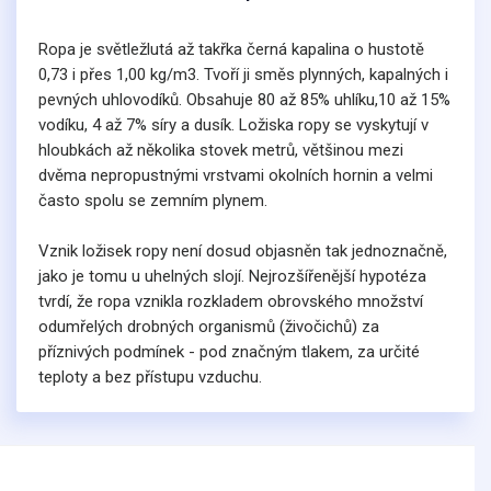
Ropa je světležlutá až takřka černá kapalina o hustotě
0,73 i přes 1,00 kg/m3. Tvoří ji směs plynných, kapalných i
pevných uhlovodíků. Obsahuje 80 až 85% uhlíku,10 až 15%
vodíku, 4 až 7% síry a dusík. Ložiska ropy se vyskytují v
hloubkách až několika stovek metrů, většinou mezi
dvěma nepropustnými vrstvami okolních hornin a velmi
často spolu se zemním plynem.
Vznik ložisek ropy není dosud objasněn tak jednoznačně,
jako je tomu u uhelných slojí. Nejrozšířenější hypotéza
tvrdí, že ropa vznikla rozkladem obrovského množství
odumřelých drobných organismů (živočichů) za
příznivých podmínek - pod značným tlakem, za určité
teploty a bez přístupu vzduchu.