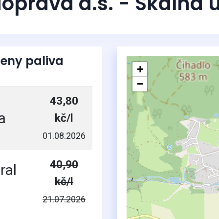
oprava a.s. - Skalná
eny paliva
+
−
43,80
a
kč/l
01.08.2026
40,90
ral
kč/l
21.07.2026