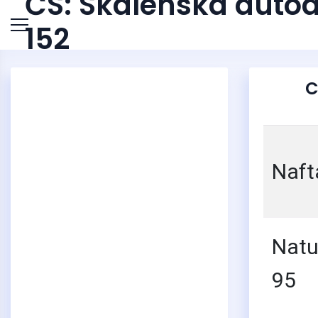
ČS: Skalenská autod
152
C
Naft
Natu
3
95