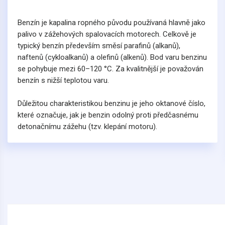
Benzín je kapalina ropného původu používaná hlavně jako
palivo v zážehových spalovacích motorech. Celkově je
typický benzín především směsí parafinů (alkanů),
naftenů (cykloalkanů) a olefinů (alkenů). Bod varu benzinu
se pohybuje mezi 60–120 °C. Za kvalitnější je považován
benzín s nižší teplotou varu.
Důležitou charakteristikou benzinu je jeho oktanové číslo,
které označuje, jak je benzin odolný proti předčasnému
detonačnímu zážehu (tzv. klepání motoru).