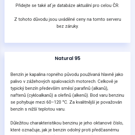
Přidejte se také ať je databáze aktuální pro celou ČR.
Z tohoto důvodu jsou uváděné ceny na tomto serveru
bez záruky.
Natural 95
Benzín je kapalina ropného původu používaná hlavně jako
palivo v zážehových spalovacích motorech. Celkově je
typický benzín především směsí parafinů (alkanů),
naftenů (cykloalkanů) a olefinů (alkenů). Bod varu benzinu
se pohybuje mezi 60–120 °C. Za kvalitnější je považován
benzín s nižší teplotou varu.
Důležitou charakteristikou benzinu je jeho oktanové číslo,
které označuje, jak je benzin odolný proti předčasnému