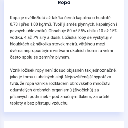
Ropa
Ropa je světležlutá až takřka černá kapalina o hustotě
0,73 i přes 1,00 kg/m3. Tvoří ji směs plynných, kapalných i
pevných uhlovodíků. Obsahuje 80 až 85% uhlíku,10 až 15%
vodíku, 4 až 7% síry a dusík. Ložiska ropy se vyskytují v
hloubkách až několika stovek metrů, většinou mezi
dvěma nepropustnými vrstvami okolních hornin a velmi
často spolu se zemním plynem.
Vznik ložisek ropy není dosud objasněn tak jednoznačně,
jako je tomu u uhelných slojí. Nejrozšířenější hypotéza
tvrdí, že ropa vznikla rozkladem obrovského množství
odumřelých drobných organismů (živočichů) za
příznivých podmínek - pod značným tlakem, za určité
teploty a bez přístupu vzduchu.