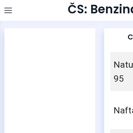
ČS: Benzin
C
Natu
95
Naft