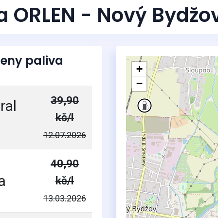
a ORLEN - Nový Bydžo
eny paliva
+
−
39,90
ral
kč/l
12.07.2026
40,90
a
kč/l
13.03.2026