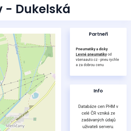
v - Dukelská
Partneři
Pneumatiky a disky
Levné pneumatiky
od
všenaauto.cz - pneu rychle
a za dobrou cenu
Info
Databáze cen PHM v
celé ČR vzniká ze
zadávaných údajů
uživateli serveru.