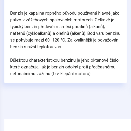
Benzín je kapalina ropného původu používaná hlavně jako
palivo v zážehových spalovacích motorech. Celkově je
typický benzín především směsí parafinů (alkanů),
naftenů (cykloalkanů) a olefinů (alkenů). Bod varu benzinu
se pohybuje mezi 60–120 °C. Za kvalitnější je považován
benzín s nižší teplotou varu.
Důležitou charakteristikou benzinu je jeho oktanové číslo,
které označuje, jak je benzin odolný proti předčasnému
detonačnímu zážehu (tzv. klepání motoru).