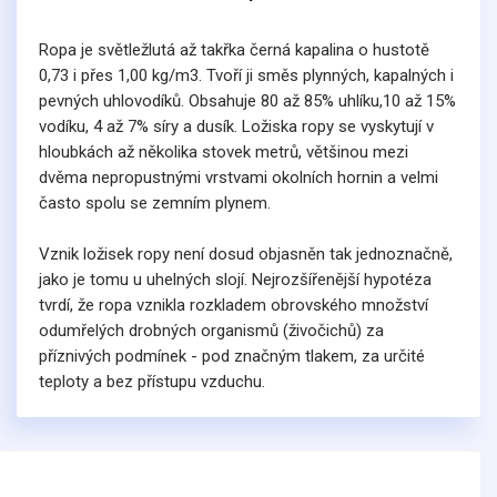
Ropa je světležlutá až takřka černá kapalina o hustotě
0,73 i přes 1,00 kg/m3. Tvoří ji směs plynných, kapalných i
pevných uhlovodíků. Obsahuje 80 až 85% uhlíku,10 až 15%
vodíku, 4 až 7% síry a dusík. Ložiska ropy se vyskytují v
hloubkách až několika stovek metrů, většinou mezi
dvěma nepropustnými vrstvami okolních hornin a velmi
často spolu se zemním plynem.
Vznik ložisek ropy není dosud objasněn tak jednoznačně,
jako je tomu u uhelných slojí. Nejrozšířenější hypotéza
tvrdí, že ropa vznikla rozkladem obrovského množství
odumřelých drobných organismů (živočichů) za
příznivých podmínek - pod značným tlakem, za určité
teploty a bez přístupu vzduchu.