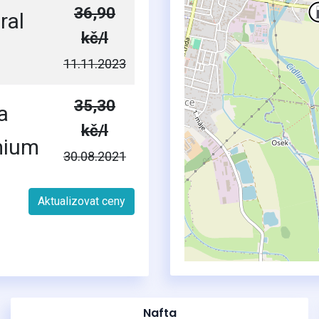
36,90
ral
kč/l
11.11.2023
35,30
a
kč/l
mium
30.08.2021
Aktualizovat ceny
Nafta