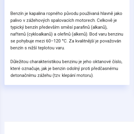
Benzín je kapalina ropného původu používaná hlavně jako
palivo v zážehových spalovacích motorech. Celkově je
typický benzín především směsí parafinů (alkanů),
naftenů (cykloalkanů) a olefinů (alkenů). Bod varu benzinu
se pohybuje mezi 60–120 °C. Za kvalitnější je považován
benzín s nižší teplotou varu.
Důležitou charakteristikou benzinu je jeho oktanové číslo,
které označuje, jak je benzin odolný proti předčasnému
detonačnímu zážehu (tzv. klepání motoru).