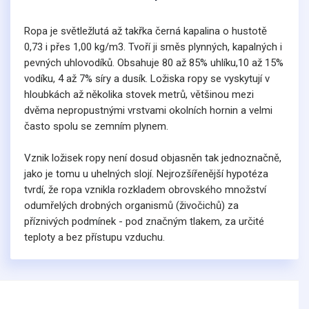
Ropa je světležlutá až takřka černá kapalina o hustotě
0,73 i přes 1,00 kg/m3. Tvoří ji směs plynných, kapalných i
pevných uhlovodíků. Obsahuje 80 až 85% uhlíku,10 až 15%
vodíku, 4 až 7% síry a dusík. Ložiska ropy se vyskytují v
hloubkách až několika stovek metrů, většinou mezi
dvěma nepropustnými vrstvami okolních hornin a velmi
často spolu se zemním plynem.
Vznik ložisek ropy není dosud objasněn tak jednoznačně,
jako je tomu u uhelných slojí. Nejrozšířenější hypotéza
tvrdí, že ropa vznikla rozkladem obrovského množství
odumřelých drobných organismů (živočichů) za
příznivých podmínek - pod značným tlakem, za určité
teploty a bez přístupu vzduchu.