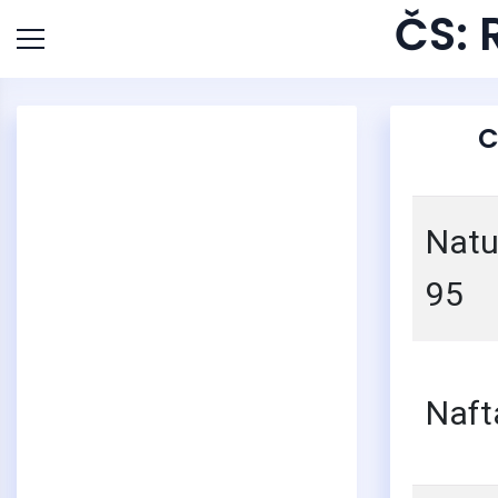
ČS: 
C
Natu
95
Naft