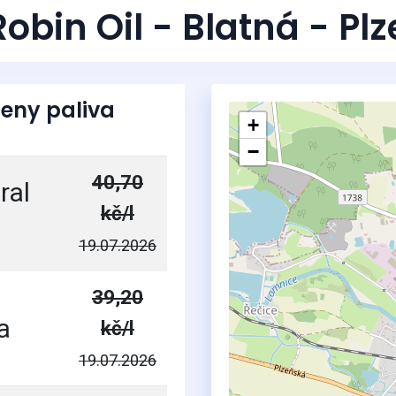
Robin Oil - Blatná - Pl
eny paliva
+
−
40,70
ral
kč/l
19.07.2026
39,20
a
kč/l
19.07.2026