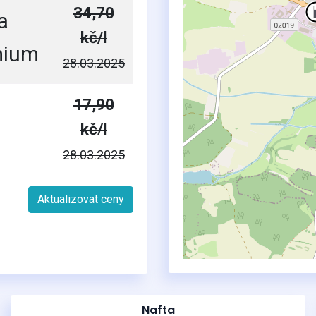
34,70
a
kč/l
mium
28.03.2025
17,90
kč/l
28.03.2025
Aktualizovat ceny
Nafta