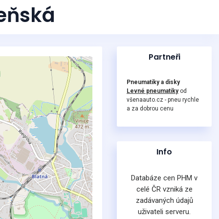
zeňská
Partneři
Pneumatiky a disky
Levné pneumatiky
od
všenaauto.cz - pneu rychle
a za dobrou cenu
Info
Databáze cen PHM v
celé ČR vzniká ze
zadávaných údajů
uživateli serveru.