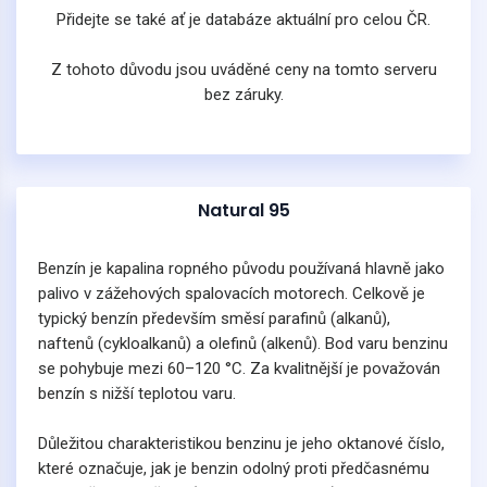
Přidejte se také ať je databáze aktuální pro celou ČR.
Z tohoto důvodu jsou uváděné ceny na tomto serveru
bez záruky.
Natural 95
Benzín je kapalina ropného původu používaná hlavně jako
palivo v zážehových spalovacích motorech. Celkově je
typický benzín především směsí parafinů (alkanů),
naftenů (cykloalkanů) a olefinů (alkenů). Bod varu benzinu
se pohybuje mezi 60–120 °C. Za kvalitnější je považován
benzín s nižší teplotou varu.
Důležitou charakteristikou benzinu je jeho oktanové číslo,
které označuje, jak je benzin odolný proti předčasnému