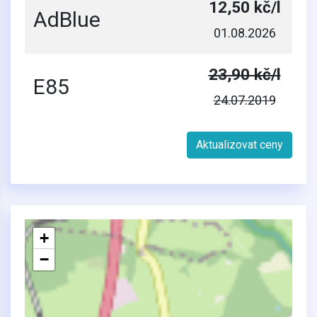
12,50 kč/l
AdBlue
01.08.2026
23,90 kč/l
E85
24.07.2019
Aktualizovat ceny
+
−