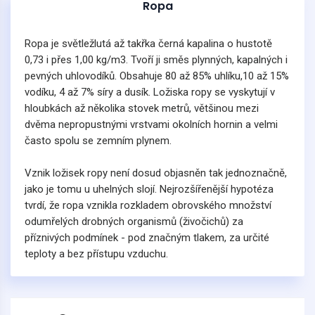
Ropa
Ropa je světležlutá až takřka černá kapalina o hustotě
0,73 i přes 1,00 kg/m3. Tvoří ji směs plynných, kapalných i
pevných uhlovodíků. Obsahuje 80 až 85% uhlíku,10 až 15%
vodíku, 4 až 7% síry a dusík. Ložiska ropy se vyskytují v
hloubkách až několika stovek metrů, většinou mezi
dvěma nepropustnými vrstvami okolních hornin a velmi
často spolu se zemním plynem.
Vznik ložisek ropy není dosud objasněn tak jednoznačně,
jako je tomu u uhelných slojí. Nejrozšířenější hypotéza
tvrdí, že ropa vznikla rozkladem obrovského množství
odumřelých drobných organismů (živočichů) za
příznivých podmínek - pod značným tlakem, za určité
teploty a bez přístupu vzduchu.