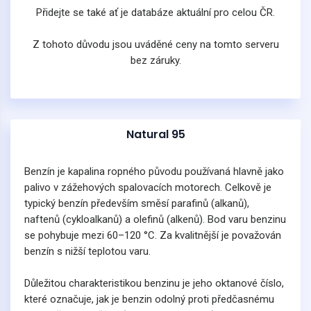
Přidejte se také ať je databáze aktuální pro celou ČR.
Z tohoto důvodu jsou uváděné ceny na tomto serveru
bez záruky.
Natural 95
Benzín je kapalina ropného původu používaná hlavně jako
palivo v zážehových spalovacích motorech. Celkově je
typický benzín především směsí parafinů (alkanů),
naftenů (cykloalkanů) a olefinů (alkenů). Bod varu benzinu
se pohybuje mezi 60–120 °C. Za kvalitnější je považován
benzín s nižší teplotou varu.
Důležitou charakteristikou benzinu je jeho oktanové číslo,
které označuje, jak je benzin odolný proti předčasnému