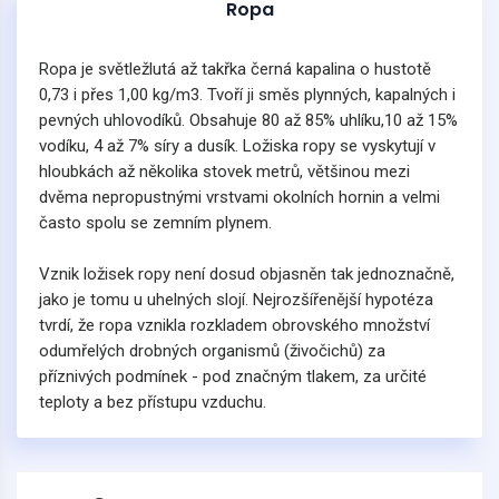
Ropa
Ropa je světležlutá až takřka černá kapalina o hustotě
0,73 i přes 1,00 kg/m3. Tvoří ji směs plynných, kapalných i
pevných uhlovodíků. Obsahuje 80 až 85% uhlíku,10 až 15%
vodíku, 4 až 7% síry a dusík. Ložiska ropy se vyskytují v
hloubkách až několika stovek metrů, většinou mezi
dvěma nepropustnými vrstvami okolních hornin a velmi
často spolu se zemním plynem.
Vznik ložisek ropy není dosud objasněn tak jednoznačně,
jako je tomu u uhelných slojí. Nejrozšířenější hypotéza
tvrdí, že ropa vznikla rozkladem obrovského množství
odumřelých drobných organismů (živočichů) za
příznivých podmínek - pod značným tlakem, za určité
teploty a bez přístupu vzduchu.