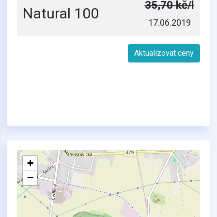
35,70 kč/l
Natural 100
17.06.2019
Aktualizovat ceny
+
−