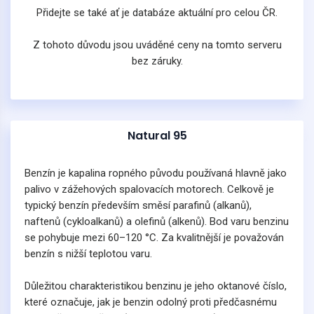
Přidejte se také ať je databáze aktuální pro celou ČR.
Z tohoto důvodu jsou uváděné ceny na tomto serveru
bez záruky.
Natural 95
Benzín je kapalina ropného původu používaná hlavně jako
palivo v zážehových spalovacích motorech. Celkově je
typický benzín především směsí parafinů (alkanů),
naftenů (cykloalkanů) a olefinů (alkenů). Bod varu benzinu
se pohybuje mezi 60–120 °C. Za kvalitnější je považován
benzín s nižší teplotou varu.
Důležitou charakteristikou benzinu je jeho oktanové číslo,
které označuje, jak je benzin odolný proti předčasnému