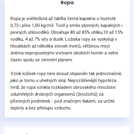
Ropa
Ropa je světležlutá až takřka černá kapalina o hustotě
0,73 i přes 1,00 kg/m3. Tvoří ji směs plynných, kapalných i
pevných uhlovodíků. Obsahuje 80 až 85% uhlíku,10 až 15%
vodíku, 4 až 7% síry a dusík. Ložiska ropy se vyskytují v
hloubkách až několika stovek metrů, většinou mezi
dvěma nepropustnými vrstvami okolních hornin a velmi
často spolu se zemním plynem.
Vznik ložisek ropy není dosud objasněn tak jednoznačně,
jako je tomu u uhelných slojí. Nejrozšířenější hypotéza
tvrdí, že ropa vznikla rozkladem obrovského množství
odumřelých drobných organismů (živočichů) za
příznivých podmínek - pod značným tlakem, za určité
teploty a bez přístupu vzduchu.