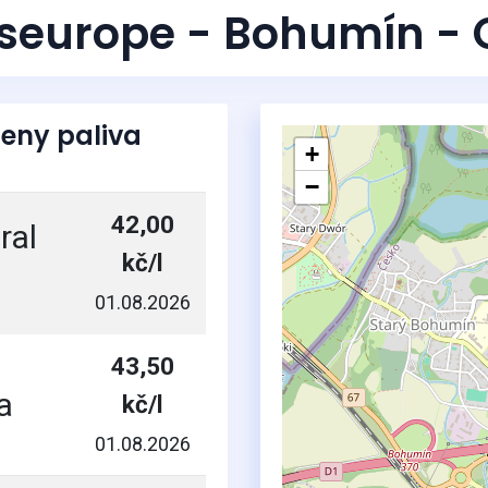
nseurope - Bohumín - 
eny paliva
+
−
42,00
ral
kč/l
01.08.2026
43,50
a
kč/l
01.08.2026