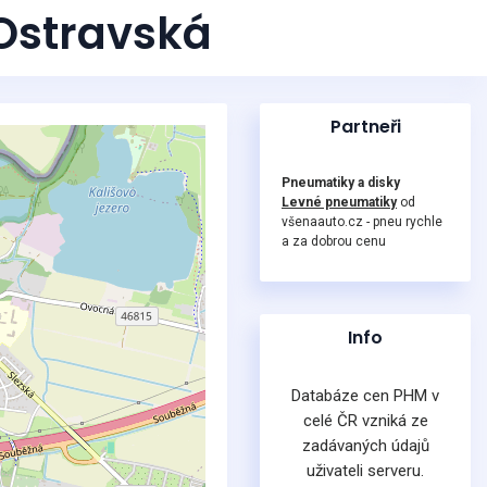
Ostravská
Partneři
Pneumatiky a disky
Levné pneumatiky
od
všenaauto.cz - pneu rychle
a za dobrou cenu
Info
Databáze cen PHM v
celé ČR vzniká ze
zadávaných údajů
uživateli serveru.