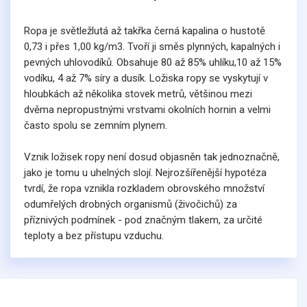
Ropa je světležlutá až takřka černá kapalina o hustotě
0,73 i přes 1,00 kg/m3. Tvoří ji směs plynných, kapalných i
pevných uhlovodíků. Obsahuje 80 až 85% uhlíku,10 až 15%
vodíku, 4 až 7% síry a dusík. Ložiska ropy se vyskytují v
hloubkách až několika stovek metrů, většinou mezi
dvěma nepropustnými vrstvami okolních hornin a velmi
často spolu se zemním plynem.
Vznik ložisek ropy není dosud objasněn tak jednoznačně,
jako je tomu u uhelných slojí. Nejrozšířenější hypotéza
tvrdí, že ropa vznikla rozkladem obrovského množství
odumřelých drobných organismů (živočichů) za
příznivých podmínek - pod značným tlakem, za určité
teploty a bez přístupu vzduchu.