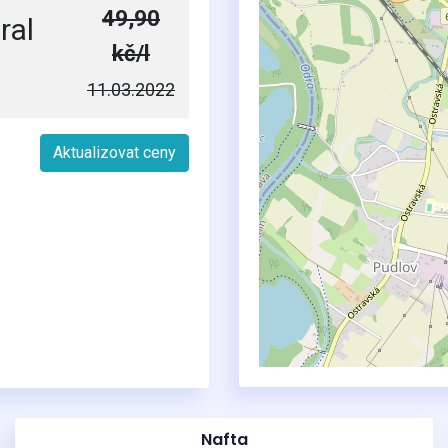
49,90
ral
kč/l
11.03.2022
Aktualizovat ceny
Nafta