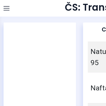
ČS: Tra
C
Natu
95
Naft