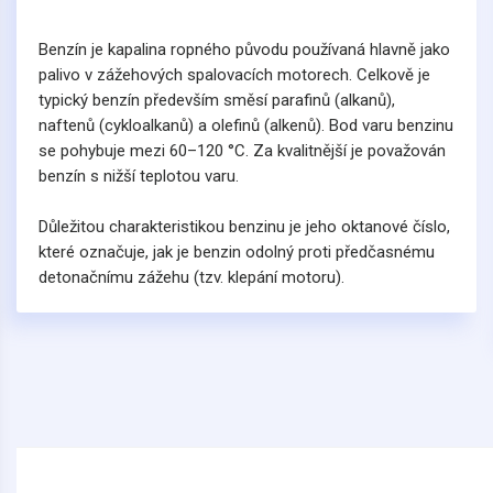
Benzín je kapalina ropného původu používaná hlavně jako
palivo v zážehových spalovacích motorech. Celkově je
typický benzín především směsí parafinů (alkanů),
naftenů (cykloalkanů) a olefinů (alkenů). Bod varu benzinu
se pohybuje mezi 60–120 °C. Za kvalitnější je považován
benzín s nižší teplotou varu.
Důležitou charakteristikou benzinu je jeho oktanové číslo,
které označuje, jak je benzin odolný proti předčasnému
detonačnímu zážehu (tzv. klepání motoru).