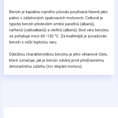
Benzín je kapalina ropného původu používaná hlavně jako
palivo v zážehových spalovacích motorech. Celkově je
typický benzín především směsí parafinů (alkanů),
naftenů (cykloalkanů) a olefinů (alkenů). Bod varu benzinu
se pohybuje mezi 60–120 °C. Za kvalitnější je považován
benzín s nižší teplotou varu.
Důležitou charakteristikou benzinu je jeho oktanové číslo,
které označuje, jak je benzin odolný proti předčasnému
detonačnímu zážehu (tzv. klepání motoru).