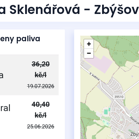
va Sklenářová - Zbýšo
eny paliva
+
−
36,20
a
kč/l
19.07.2026
40,40
ral
kč/l
25.06.2026