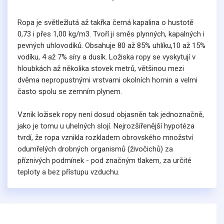
Ropa je světležlutá až takřka černá kapalina o hustotě
0,73 i přes 1,00 kg/m3. Tvoří ji směs plynných, kapalných i
pevných uhlovodíků. Obsahuje 80 až 85% uhlíku,10 až 15%
vodíku, 4 až 7% síry a dusík. Ložiska ropy se vyskytují v
hloubkách až několika stovek metrů, většinou mezi
dvěma nepropustnými vrstvami okolních hornin a velmi
často spolu se zemním plynem.
Vznik ložisek ropy není dosud objasněn tak jednoznačně,
jako je tomu u uhelných slojí. Nejrozšířenější hypotéza
tvrdí, že ropa vznikla rozkladem obrovského množství
odumřelých drobných organismů (živočichů) za
2
příznivých podmínek - pod značným tlakem, za určité
teploty a bez přístupu vzduchu.