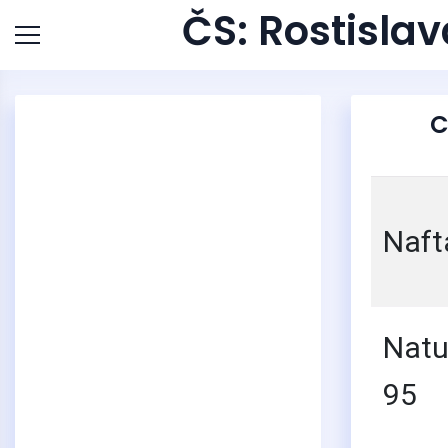
ČS: Rostisla
C
Naft
Natu
95