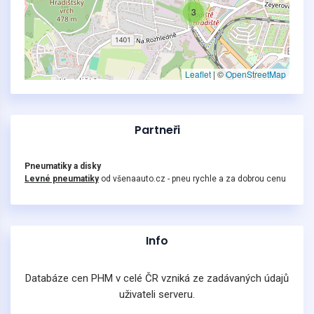
3
Leaflet
|
©
OpenStreetMap
Partneři
Pneumatiky a disky
Levné pneumatiky
od všenaauto.cz - pneu rychle a za dobrou cenu
Info
Databáze cen PHM v celé ČR vzniká ze zadávaných údajů
uživateli serveru.