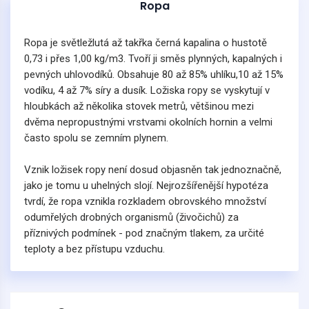
Ropa
Ropa je světležlutá až takřka černá kapalina o hustotě
0,73 i přes 1,00 kg/m3. Tvoří ji směs plynných, kapalných i
pevných uhlovodíků. Obsahuje 80 až 85% uhlíku,10 až 15%
vodíku, 4 až 7% síry a dusík. Ložiska ropy se vyskytují v
hloubkách až několika stovek metrů, většinou mezi
dvěma nepropustnými vrstvami okolních hornin a velmi
často spolu se zemním plynem.
Vznik ložisek ropy není dosud objasněn tak jednoznačně,
jako je tomu u uhelných slojí. Nejrozšířenější hypotéza
tvrdí, že ropa vznikla rozkladem obrovského množství
odumřelých drobných organismů (živočichů) za
příznivých podmínek - pod značným tlakem, za určité
teploty a bez přístupu vzduchu.