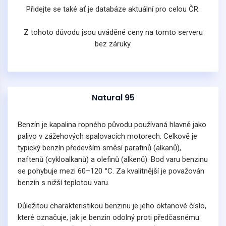
Přidejte se také ať je databáze aktuální pro celou ČR.
Z tohoto důvodu jsou uváděné ceny na tomto serveru
bez záruky.
Natural 95
Benzín je kapalina ropného původu používaná hlavně jako
palivo v zážehových spalovacích motorech. Celkově je
typický benzín především směsí parafinů (alkanů),
naftenů (cykloalkanů) a olefinů (alkenů). Bod varu benzinu
se pohybuje mezi 60–120 °C. Za kvalitnější je považován
benzín s nižší teplotou varu.
Důležitou charakteristikou benzinu je jeho oktanové číslo,
které označuje, jak je benzin odolný proti předčasnému