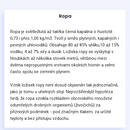
Ropa
Ropa je světležlutá až takřka černá kapalina o hustotě
0,73 i přes 1,00 kg/m3. Tvoří ji směs plynných, kapalných i
pevných uhlovodíků. Obsahuje 80 až 85% uhlíku,10 až 15%
vodíku, 4 až 7% síry a dusík. Ložiska ropy se vyskytují v
hloubkách až několika stovek metrů, většinou mezi
dvěma nepropustnými vrstvami okolních hornin a velmi
často spolu se zemním plynem.
Vznik ložisek ropy není dosud objasněn tak jednoznačně,
jako je tomu u uhelných slojí. Nejrozšířenější hypotéza
tvrdí, že ropa vznikla rozkladem obrovského množství
odumřelých drobných organismů (živočichů) za
příznivých podmínek - pod značným tlakem, za určité
teploty a bez přístupu vzduchu.