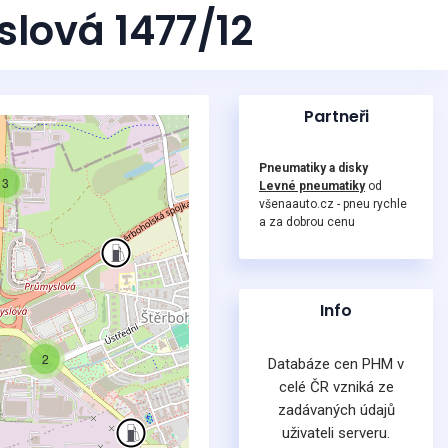
lová 1477/12
Partneři
Pneumatiky a disky
3
Levné pneumatiky
od
všenaauto.cz - pneu rychle
a za dobrou cenu
Info
2
Databáze cen PHM v
celé ČR vzniká ze
zadávaných údajů
uživateli serveru.