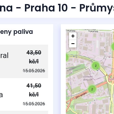
na - Praha 10 - Průmys
eny paliva
+
−
3
43,50
ral
2
kč/l
2
15.05.2026
41,50
2
a
kč/l
15.05.2026