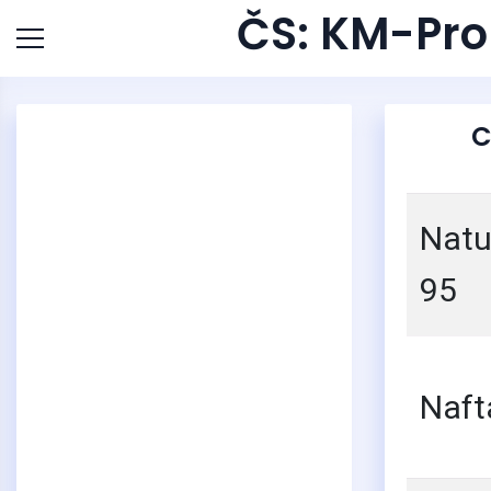
ČS: KM-Pro
2
C
Natu
95
Naft