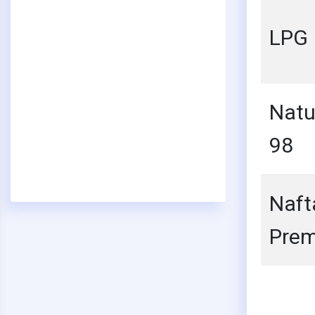
LPG
4
Natu
98
Naft
Pre