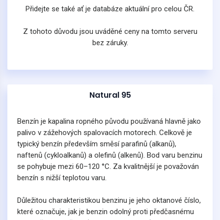
Přidejte se také ať je databáze aktuální pro celou ČR.
Z tohoto důvodu jsou uváděné ceny na tomto serveru
bez záruky.
Natural 95
Benzín je kapalina ropného původu používaná hlavně jako
palivo v zážehových spalovacích motorech. Celkově je
typický benzín především směsí parafinů (alkanů),
naftenů (cykloalkanů) a olefinů (alkenů). Bod varu benzinu
se pohybuje mezi 60–120 °C. Za kvalitnější je považován
benzín s nižší teplotou varu.
Důležitou charakteristikou benzinu je jeho oktanové číslo,
které označuje, jak je benzin odolný proti předčasnému