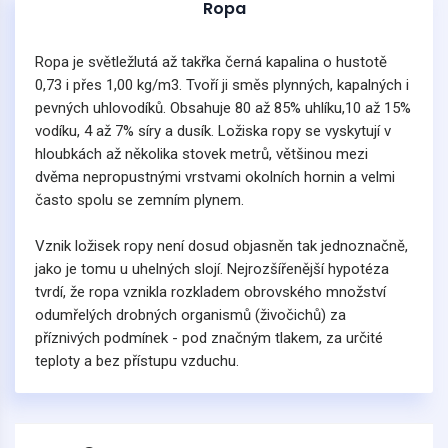
Ropa
Ropa je světležlutá až takřka černá kapalina o hustotě
0,73 i přes 1,00 kg/m3. Tvoří ji směs plynných, kapalných i
pevných uhlovodíků. Obsahuje 80 až 85% uhlíku,10 až 15%
vodíku, 4 až 7% síry a dusík. Ložiska ropy se vyskytují v
hloubkách až několika stovek metrů, většinou mezi
dvěma nepropustnými vrstvami okolních hornin a velmi
často spolu se zemním plynem.
Vznik ložisek ropy není dosud objasněn tak jednoznačně,
jako je tomu u uhelných slojí. Nejrozšířenější hypotéza
tvrdí, že ropa vznikla rozkladem obrovského množství
odumřelých drobných organismů (živočichů) za
příznivých podmínek - pod značným tlakem, za určité
teploty a bez přístupu vzduchu.