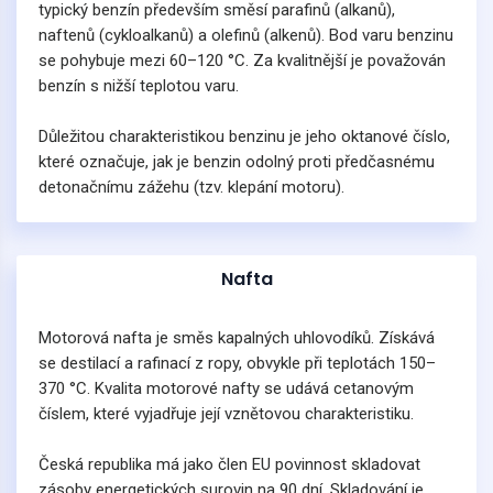
typický benzín především směsí parafinů (alkanů),
naftenů (cykloalkanů) a olefinů (alkenů). Bod varu benzinu
se pohybuje mezi 60–120 °C. Za kvalitnější je považován
benzín s nižší teplotou varu.
Důležitou charakteristikou benzinu je jeho oktanové číslo,
které označuje, jak je benzin odolný proti předčasnému
detonačnímu zážehu (tzv. klepání motoru).
Nafta
Motorová nafta je směs kapalných uhlovodíků. Získává
se destilací a rafinací z ropy, obvykle při teplotách 150–
370 °C. Kvalita motorové nafty se udává cetanovým
číslem, které vyjadřuje její vznětovou charakteristiku.
Česká republika má jako člen EU povinnost skladovat
zásoby energetických surovin na 90 dní. Skladování je