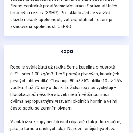
řízeno centrálně prostřednictvím úřadu Správa státních
hmotných rezerv (SSHR). Pro skladování se využívá
služeb několik společností, většina státních rezerv je
skladována společností ČEPRO.
Ropa
Ropa je světležlutá až takřka černá kapalina o hustotě
0,73 i přes 1,00 kg/m3. Tvoří ji směs plynných, kapalných i
pevných uhlovodíků. Obsahuje 80 až 85% uhlíku,10 až 15%
vodíku, 4 až 7% síry a dusík. Ložiska ropy se vyskytují v
hloubkách až několika stovek metrů, většinou mezi
dvěma nepropustnými vrstvami okolních hornin a velmi
často spolu se zemním plynem.
Vznik ložisek ropy není dosud objasněn tak jednoznačně,
jako je tomu u uhelných slojí. Nejrozšířenější hypotéza