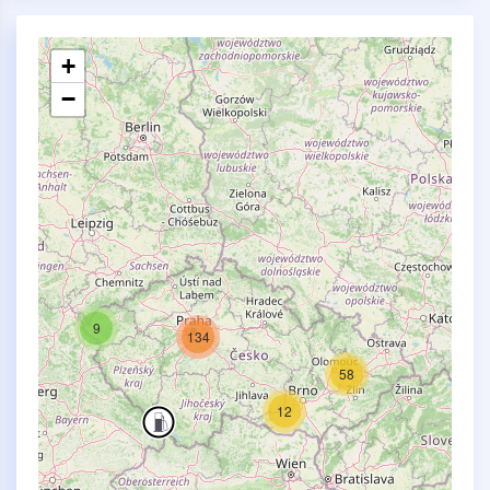
+
−
9
134
58
12