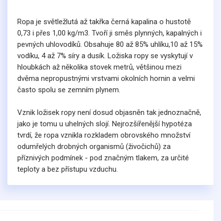
Ropa je světležlutá až takřka černá kapalina o hustotě
0,73 i přes 1,00 kg/m3. Tvoří ji směs plynných, kapalných i
pevných uhlovodíků. Obsahuje 80 až 85% uhlíku,10 až 15%
vodíku, 4 až 7% síry a dusík. Ložiska ropy se vyskytují v
hloubkách až několika stovek metrů, většinou mezi
dvěma nepropustnými vrstvami okolních hornin a velmi
často spolu se zemním plynem.
Vznik ložisek ropy není dosud objasněn tak jednoznačně,
jako je tomu u uhelných slojí. Nejrozšířenější hypotéza
tvrdí, že ropa vznikla rozkladem obrovského množství
odumřelých drobných organismů (živočichů) za
příznivých podmínek - pod značným tlakem, za určité
teploty a bez přístupu vzduchu.