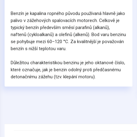
Benzín je kapalina ropného původu používaná hlavně jako
palivo v zážehových spalovacích motorech. Celkově je
typický benzín především směsí parafinů (alkanů),
naftenů (cykloalkanů) a olefinů (alkenů). Bod varu benzinu
se pohybuje mezi 60–120 °C. Za kvalitnější je považován
benzín s nižší teplotou varu.
Důležitou charakteristikou benzinu je jeho oktanové číslo,
které označuje, jak je benzin odolný proti předčasnému
detonačnímu zážehu (tzv. klepání motoru).