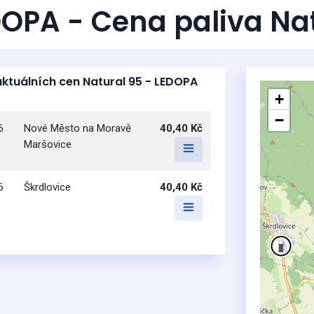
OPA - Cena paliva Na
aktuálních cen Natural 95 - LEDOPA
+
−
6
Nové Město na Moravě
40,40 Kč
Maršovice
6
Škrdlovice
40,40 Kč