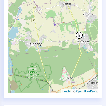
Leaflet
|
©
OpenStreetMap