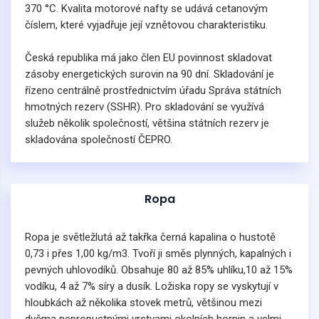
370 °C. Kvalita motorové nafty se udává cetanovým
číslem, které vyjadřuje její vznětovou charakteristiku.
Česká republika má jako člen EU povinnost skladovat
zásoby energetických surovin na 90 dní. Skladování je
řízeno centrálně prostřednictvím úřadu Správa státních
hmotných rezerv (SSHR). Pro skladování se využívá
služeb několik společností, většina státních rezerv je
skladována společností ČEPRO.
Ropa
Ropa je světležlutá až takřka černá kapalina o hustotě
0,73 i přes 1,00 kg/m3. Tvoří ji směs plynných, kapalných i
pevných uhlovodíků. Obsahuje 80 až 85% uhlíku,10 až 15%
vodíku, 4 až 7% síry a dusík. Ložiska ropy se vyskytují v
hloubkách až několika stovek metrů, většinou mezi