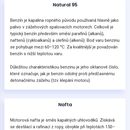
Natural 95
Benzín je kapalina ropného původu používaná hlavně jako
palivo v zážehových spalovacích motorech. Celkově je
typický benzín především směsí parafinů (alkanů),
naftenů (cykloalkanů) a olefinů (alkenů). Bod varu benzinu
se pohybuje mezi 60–120 °C. Za kvalitnější je považován
benzín s nižší teplotou varu.
Důležitou charakteristikou benzinu je jeho oktanové číslo,
které označuje, jak je benzin odolný proti předčasnému
detonačnímu zážehu (tzv. klepání motoru).
Nafta
Motorová nafta je směs kapalných uhlovodíků. Získává
se destilací a rafinací z ropy, obvykle při teplotách 150–