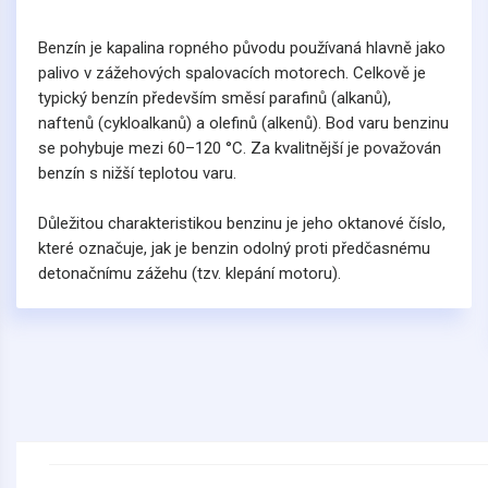
Benzín je kapalina ropného původu používaná hlavně jako
palivo v zážehových spalovacích motorech. Celkově je
typický benzín především směsí parafinů (alkanů),
naftenů (cykloalkanů) a olefinů (alkenů). Bod varu benzinu
se pohybuje mezi 60–120 °C. Za kvalitnější je považován
benzín s nižší teplotou varu.
Důležitou charakteristikou benzinu je jeho oktanové číslo,
které označuje, jak je benzin odolný proti předčasnému
detonačnímu zážehu (tzv. klepání motoru).