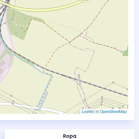
Leaflet
|
©
OpenStreetMap
Ropa