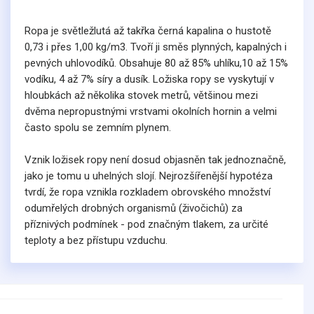
Ropa je světležlutá až takřka černá kapalina o hustotě
0,73 i přes 1,00 kg/m3. Tvoří ji směs plynných, kapalných i
pevných uhlovodíků. Obsahuje 80 až 85% uhlíku,10 až 15%
vodíku, 4 až 7% síry a dusík. Ložiska ropy se vyskytují v
hloubkách až několika stovek metrů, většinou mezi
dvěma nepropustnými vrstvami okolních hornin a velmi
často spolu se zemním plynem.
Vznik ložisek ropy není dosud objasněn tak jednoznačně,
jako je tomu u uhelných slojí. Nejrozšířenější hypotéza
tvrdí, že ropa vznikla rozkladem obrovského množství
odumřelých drobných organismů (živočichů) za
příznivých podmínek - pod značným tlakem, za určité
teploty a bez přístupu vzduchu.