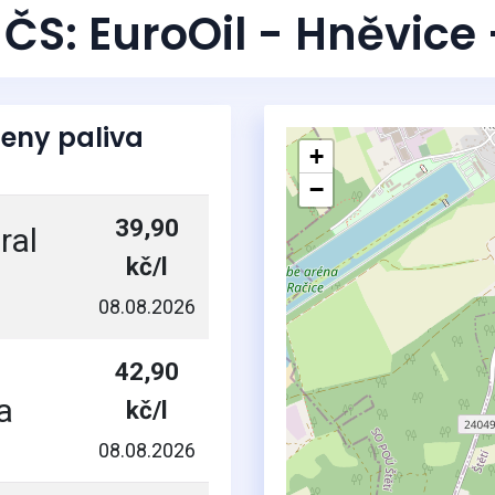
ČS: EuroOil - Hněvice 
eny paliva
+
−
39,90
ral
kč/l
08.08.2026
42,90
a
kč/l
08.08.2026