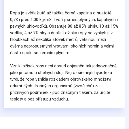
Ropa je světležlutá až takřka černá kapalina o hustotě
0,73 i přes 1,00 kg/m3. Tvoří ji směs plynných, kapalných i
pevných uhlovodíků. Obsahuje 80 až 85% uhlíku,10 až 15%
vodíku, 4 až 7% síry a dusík. Ložiska ropy se vyskytují v
hloubkách až několika stovek metrů, většinou mezi
dvěma nepropustnými vrstvami okolních hornin a velmi
často spolu se zemním plynem.
Vznik ložisek ropy není dosud objasněn tak jednoznačně,
jako je tomu u uhelných slojí. Nejrozšířenější hypotéza
tvrdí, že ropa vznikla rozkladem obrovského množství
odumřelých drobných organismů (živočichů) za
příznivých podmínek - pod značným tlakem, za určité
teploty a bez přístupu vzduchu.