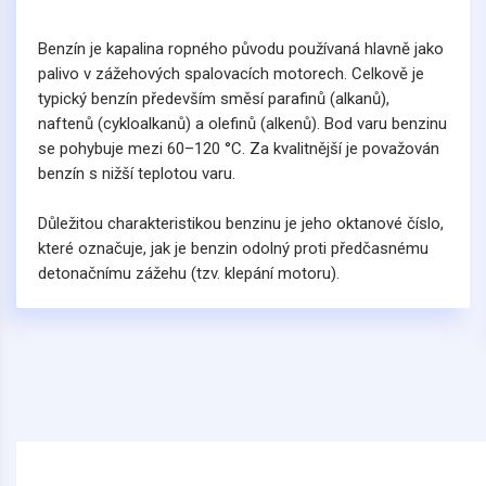
Benzín je kapalina ropného původu používaná hlavně jako
palivo v zážehových spalovacích motorech. Celkově je
typický benzín především směsí parafinů (alkanů),
naftenů (cykloalkanů) a olefinů (alkenů). Bod varu benzinu
se pohybuje mezi 60–120 °C. Za kvalitnější je považován
benzín s nižší teplotou varu.
Důležitou charakteristikou benzinu je jeho oktanové číslo,
které označuje, jak je benzin odolný proti předčasnému
detonačnímu zážehu (tzv. klepání motoru).