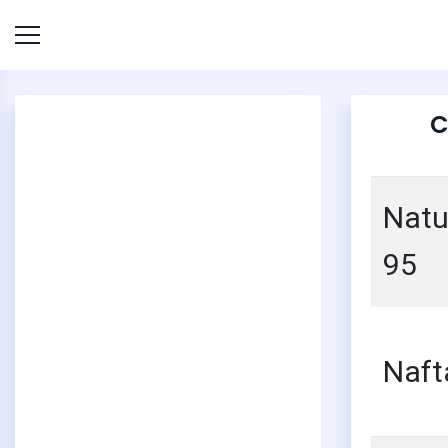
C
Natu
95
Naft