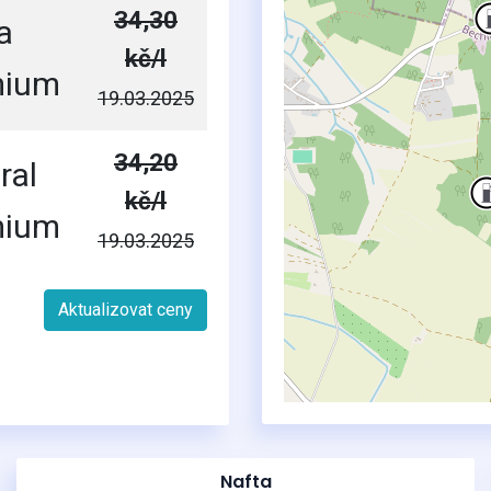
34,30
a
kč/l
mium
19.03.2025
34,20
ral
kč/l
mium
19.03.2025
Aktualizovat ceny
Nafta