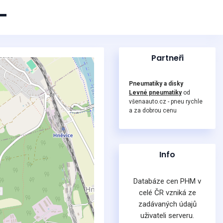
-
Partneři
Pneumatiky a disky
Levné pneumatiky
od
všenaauto.cz - pneu rychle
a za dobrou cenu
Info
Databáze cen PHM v
celé ČR vzniká ze
zadávaných údajů
uživateli serveru.