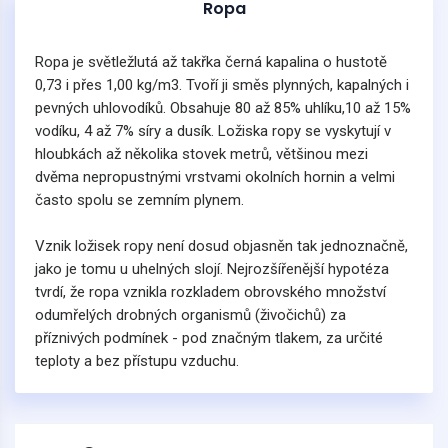
Ropa
Ropa je světležlutá až takřka černá kapalina o hustotě
0,73 i přes 1,00 kg/m3. Tvoří ji směs plynných, kapalných i
pevných uhlovodíků. Obsahuje 80 až 85% uhlíku,10 až 15%
vodíku, 4 až 7% síry a dusík. Ložiska ropy se vyskytují v
hloubkách až několika stovek metrů, většinou mezi
dvěma nepropustnými vrstvami okolních hornin a velmi
často spolu se zemním plynem.
Vznik ložisek ropy není dosud objasněn tak jednoznačně,
jako je tomu u uhelných slojí. Nejrozšířenější hypotéza
tvrdí, že ropa vznikla rozkladem obrovského množství
odumřelých drobných organismů (živočichů) za
příznivých podmínek - pod značným tlakem, za určité
teploty a bez přístupu vzduchu.