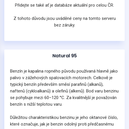
Přidejte se také ať je databáze aktuální pro celou ČR.
Z tohoto důvodu jsou uváděné ceny na tomto serveru
bez záruky.
Natural 95
Benzín je kapalina ropného původu používaná hlavně jako
palivo v zážehových spalovacích motorech. Celkově je
typický benzín především směsí parafinů (alkanů),
naftenů (cykloalkanů) a olefinů (alkenů). Bod varu benzinu
se pohybuje mezi 60–120 °C. Za kvalitnější je považován
benzín s nižší teplotou varu.
Důležitou charakteristikou benzinu je jeho oktanové číslo,
které označuje, jak je benzin odolný proti předčasnému