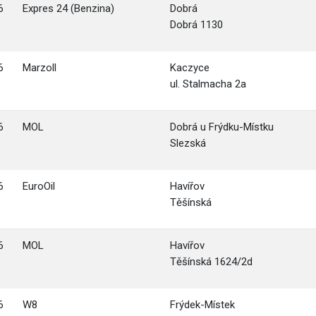
6
Expres 24 (Benzina)
Dobrá
Dobrá 1130
6
Marzoll
Kaczyce
ul. Stalmacha 2a
6
MOL
Dobrá u Frýdku-Místku
Slezská
6
EuroOil
Havířov
Těšínská
6
MOL
Havířov
Těšínská 1624/2d
6
W8
Frýdek-Místek