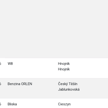
6
W8
Hnojník
Hnojník
6
Benzina ORLEN
Český Těšín
Jablunkovská
6
Bliska
Cieszyn