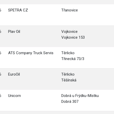
6
SPETRA CZ
Třanovice
6
Plav Oil
Vojkovice
Vojkovice 153
6
ATS Company Truck Servis
Těrlicko
Třinecká 73/3
6
EuroOil
Těrlicko
Těšínská
6
Unicorn
Dobrá u Frýdku-Místku
Dobrá 307