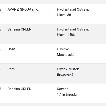
6
AVANZ GROUP s.r.o.
Frýdlant nad Ostravicí
Hlavní 38
6
Benzina ORLEN
Frýdlant nad Ostravicí
Hlavní 1486
6
OMV
Havířov
Moskevská
6
Prim
Frýdek-Místek
Bruzovská
6
Benzina ORLEN
Karviná
17. listopadu