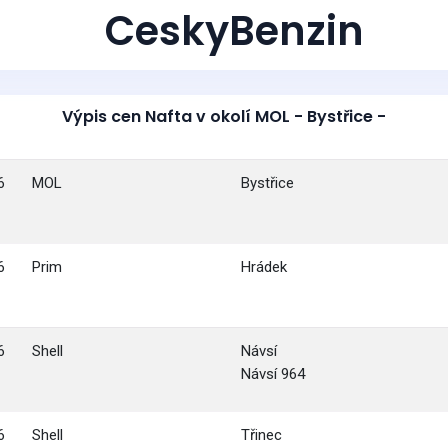
CeskyBenzin
Výpis cen Nafta v okolí MOL - Bystřice -
6
MOL
Bystřice
6
Prim
Hrádek
6
Shell
Návsí
Návsí 964
6
Shell
Třinec