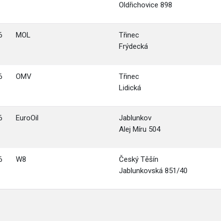
Oldřichovice 898
6
MOL
Třinec
Frýdecká
6
OMV
Třinec
Lidická
6
EuroOil
Jablunkov
Alej Míru 504
6
W8
Český Těšín
Jablunkovská 851/40