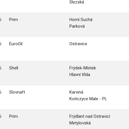
Slezská
6
Prim
Horní Suchá
Parková
6
EuroOil
Ostravice
6
Shell
Frýdek-Místek
Hlavní třída
6
Slovnaft
Karviná
Kończyce Male - PL
6
Prim
Frýdlant nad Ostravicí
Metylovská