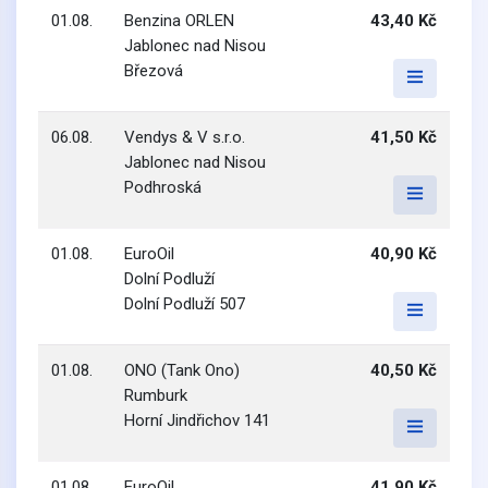
01.08.
Benzina ORLEN
43,40 Kč
Jablonec nad Nisou
Březová
06.08.
Vendys & V s.r.o.
41,50 Kč
Jablonec nad Nisou
Podhroská
01.08.
EuroOil
40,90 Kč
Dolní Podluží
Dolní Podluží 507
01.08.
ONO (Tank Ono)
40,50 Kč
Rumburk
Horní Jindřichov 141
01.08.
EuroOil
41,90 Kč