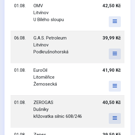
01.08.
OMV
42,50 Kč
Litvínov
U Bílého sloupu
06.08.
G.A.S. Petroleum
39,99 Kč
Litvínov
Podkrušnohorská
01.08.
EuroOil
41,90 Kč
Litoměřice
Žernosecká
01.08.
ZEROGAS
40,50 Kč
Dušníky
křižovatka silnic 608/246
01.08.
Zenex
39,50 Kč