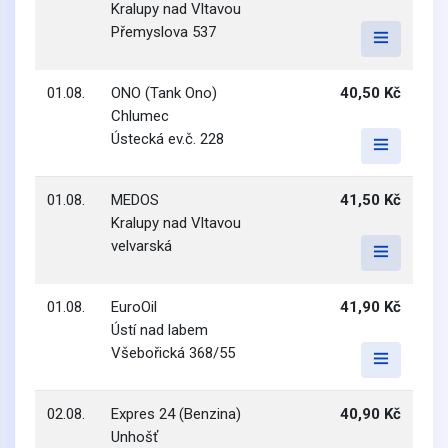
Kralupy nad Vltavou
Přemyslova 537
01.08.
ONO (Tank Ono)
40,50 Kč
Chlumec
Ústecká ev.č. 228
01.08.
MEDOS
41,50 Kč
Kralupy nad Vltavou
velvarská
01.08.
EuroOil
41,90 Kč
Ústí nad labem
Všebořická 368/55
02.08.
Expres 24 (Benzina)
40,90 Kč
Unhošť