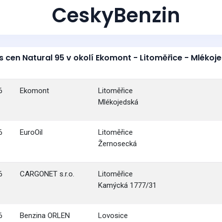
CeskyBenzin
s cen Natural 95 v okolí Ekomont - Litoměřice - Mlékoj
6
Ekomont
Litoměřice
Mlékojedská
6
EuroOil
Litoměřice
Žernosecká
6
CARGONET s.r.o.
Litoměřice
Kamýcká 1777/31
6
Benzina ORLEN
Lovosice