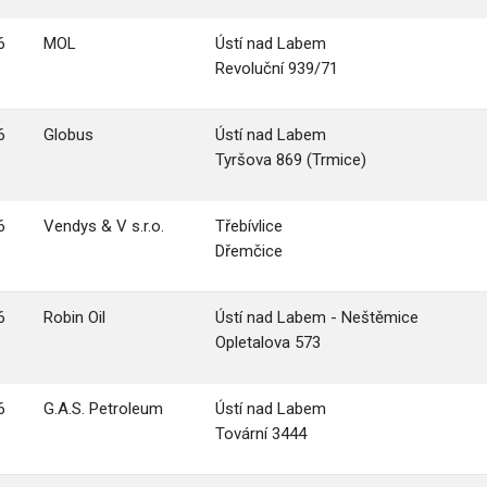
6
MOL
Ústí nad Labem
Revoluční 939/71
6
Globus
Ústí nad Labem
Tyršova 869 (Trmice)
6
Vendys & V s.r.o.
Třebívlice
Dřemčice
6
Robin Oil
Ústí nad Labem - Neštěmice
Opletalova 573
6
G.A.S. Petroleum
Ústí nad Labem
Tovární 3444