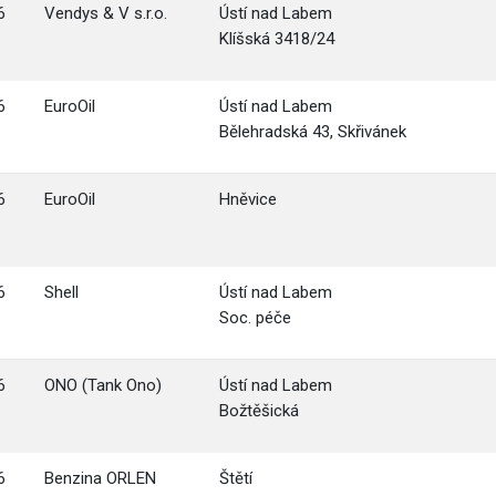
6
Vendys & V s.r.o.
Ústí nad Labem
Klíšská 3418/24
6
EuroOil
Ústí nad Labem
Bělehradská 43, Skřivánek
6
EuroOil
Hněvice
6
Shell
Ústí nad Labem
Soc. péče
6
ONO (Tank Ono)
Ústí nad Labem
Božtěšická
6
Benzina ORLEN
Štětí