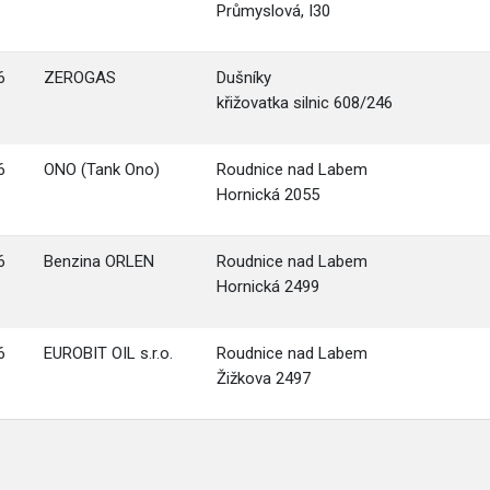
Průmyslová, I30
6
ZEROGAS
Dušníky
křižovatka silnic 608/246
6
ONO (Tank Ono)
Roudnice nad Labem
Hornická 2055
6
Benzina ORLEN
Roudnice nad Labem
Hornická 2499
6
EUROBIT OIL s.r.o.
Roudnice nad Labem
Žižkova 2497