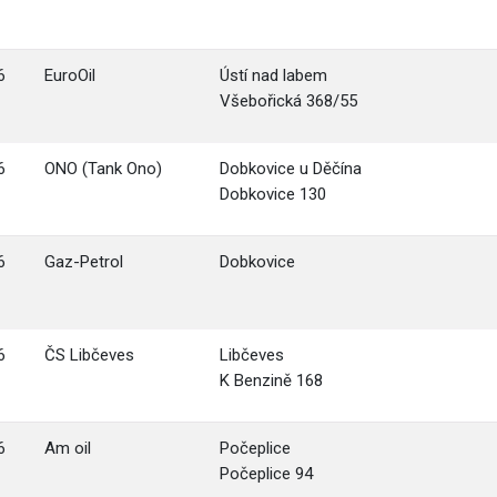
6
EuroOil
Ústí nad labem
Všebořická 368/55
6
ONO (Tank Ono)
Dobkovice u Děčína
Dobkovice 130
6
Gaz-Petrol
Dobkovice
6
ČS Libčeves
Libčeves
K Benzině 168
6
Am oil
Počeplice
Počeplice 94