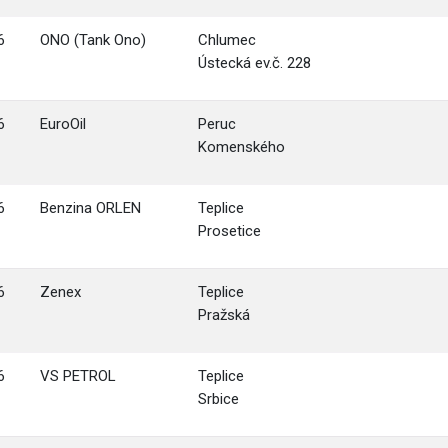
6
ONO (Tank Ono)
Chlumec
Ústecká ev.č. 228
6
EuroOil
Peruc
Komenského
6
Benzina ORLEN
Teplice
Prosetice
6
Zenex
Teplice
Pražská
6
VS PETROL
Teplice
Srbice