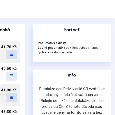
edská
Partneři
Pneumatiky a disky
41,70 Kč
Levné pneumatiky
od všenaauto.cz - pneu
rychle a za dobrou cenu
40,50 Kč
Info
Databáze cen PHM v celé ČR vzniká ze
41,90 Kč
zadávaných údajů uživateli serveru.
Přidejte se také ať je databáze aktuální
pro celou ČR. Z tohoto důvodu jsou
43,30 Kč
uváděné ceny na tomto serveru bez