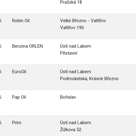
Pražská 18
6
Robin Oil
Velké Březno - Valtířov
Valtířov 190
6
Benzina ORLEN
Ústí nad Labem
Přístavní
6
EuroOil
Ústí nad Labem
Podmokelská, Krásné Březno
6
Pap Oil
Bořislav
6
Prim
Ústí nad Labem
Žižkova 52